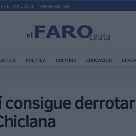
 Roja
COPE Ceuta
Portal del suscriptor
USTICIA
POLÍTICA
CULTURA
EDUCACIÓN
DEPO
tí consigue derrotar
Chiclana