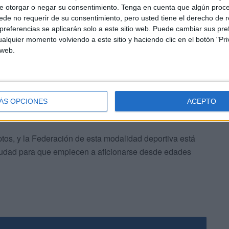
e otorgar o negar su consentimiento.
Tenga en cuenta que algún proc
 victoria de nuestro equipo Algeciras-Ceuta.
de no requerir de su consentimiento, pero usted tiene el derecho de r
referencias se aplicarán solo a este sitio web. Puede cambiar sus pref
alquier momento volviendo a este sitio y haciendo clic en el botón "Pri
 web.
San Fernando, por motivos del estado del temporal. Se
ÁS OPCIONES
ACEPTO
l día 5 de marzo.
os, y la Federación de esta modalidad deportiva está
iudad para que empiecen a aficionarse desde edades