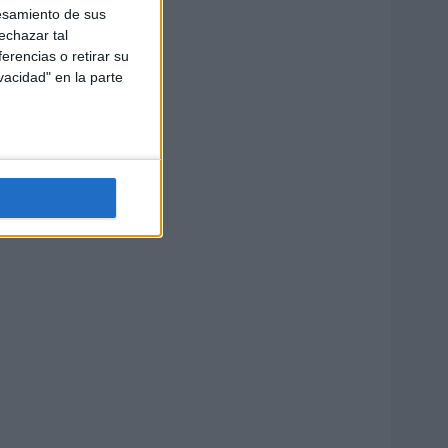
esamiento de sus
echazar tal
erencias o retirar su
vacidad" en la parte