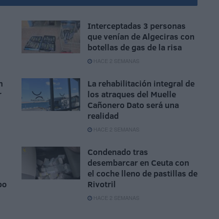
Interceptadas 3 personas
que venían de Algeciras con
botellas de gas de la risa
HACE 2 SEMANAS
n
La rehabilitación integral de
r
los atraques del Muelle
Cañonero Dato será una
realidad
HACE 2 SEMANAS
Condenado tras
desembarcar en Ceuta con
el coche lleno de pastillas de
po
Rivotril
HACE 2 SEMANAS