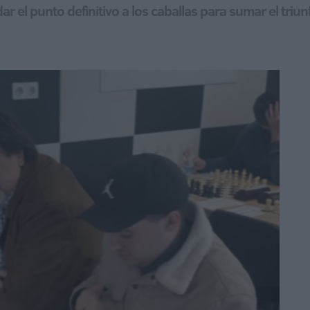
ar el punto definitivo a los caballas para sumar el triun