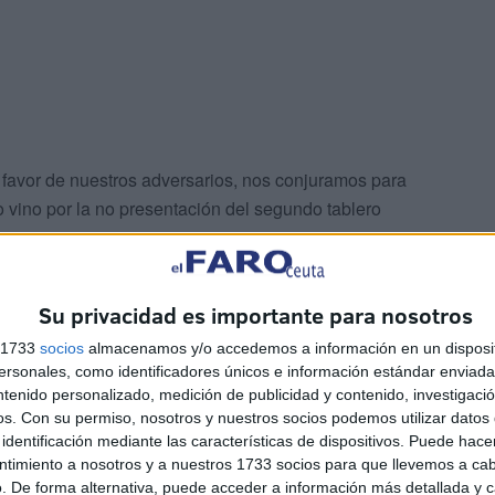
favor de nuestros adversarios, nos conjuramos para
to vino por la no presentación del segundo tablero
Su privacidad es importante para nosotros
s 1733
socios
almacenamos y/o accedemos a información en un disposit
sonales, como identificadores únicos e información estándar enviada 
ntenido personalizado, medición de publicidad y contenido, investigaci
os.
Con su permiso, nosotros y nuestros socios podemos utilizar datos 
 quedaba todo en manos de nuestro benjamín Saúl, que
identificación mediante las características de dispositivos. Puede hacer
 y consiguió el punto de la victoria.
ntimiento a nosotros y a nuestros 1733 socios para que llevemos a ca
. De forma alternativa, puede acceder a información más detallada y 