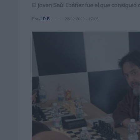
El joven Saúl Ibáñez fue el que consiguió d
Por
J.D.B.
22/02/2023 - 17:25