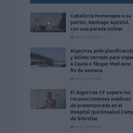
Caballería homenajea a su
patrón, Santiago Apóstol,
con una parada militar
HACE 2 SEMANAS
Algeciras pide planificació
y billete cerrado para viaja
a Ceuta o Tánger Med este
fin de semana
HACE 2 SEMANAS
El Algeciras CF supera los
reconocimientos médicos
de pretemporada en el
Hospital Quirónsalud Cam
de Gibraltar
HACE 2 SEMANAS