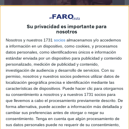
Su privacidad es importante para
nosotros
Nosotros y nuestros 1731
socios
almacenamos y/o accedemos
a información en un dispositivo, como cookies, y procesamos
datos personales, como identificadores únicos e información
estándar enviada por un dispositivo para publicidad y contenido
personalizado, medición de publicidad y contenido,
investigación de audiencia y desarrollo de servicios.
Con su
permiso, nosotros y nuestros socios podemos utilizar datos de
localización geográfica precisa e identificación mediante las
Podemos Ceuta
ha reconocido la labor de la profesora de
características de dispositivos. Puede hacer clic para otorgarnos
biología en el
Instituto Siete Colinas
, Aixa Hamed
su consentimiento a nosotros y a nuestros 1731 socios para
Boulaich, con el premio 'Vivencias', que el próximo
que llevemos a cabo el procesamiento previamente descrito. De
forma alternativa, puede acceder a información más detallada y
viernes, 6 de marzo, esta formación política entregará en la
cambiar sus preferencias antes de otorgar o negar su
Biblioteca con motivo del Día Internacional de la Mujer,
consentimiento.
Tenga en cuenta que algún procesamiento de
que se conmemora dos días después, el domingo 8 de
sus datos personales puede no requerir de su consentimiento,