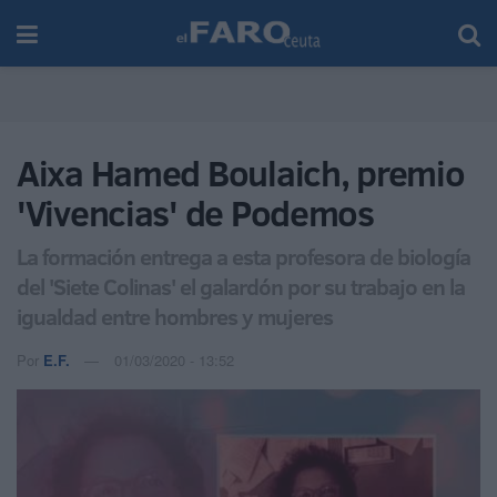
Aixa Hamed Boulaich, premio
'Vivencias' de Podemos
La formación entrega a esta profesora de biología
del 'Siete Colinas' el galardón por su trabajo en la
igualdad entre hombres y mujeres
Por
E.F.
01/03/2020 - 13:52