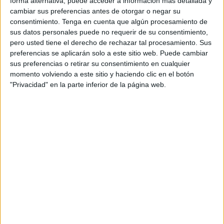
forma alternativa, puede acceder a información más detallada y
La Tertulia organiza mañana, en su sede de Juan I de
cambiar sus preferencias antes de otorgar o negar su
Portugal, un recital a cargo de Joselito Montoya, al cante, y
consentimiento.
Tenga en cuenta que algún procesamiento de
de Paco Jimeno, al toque.
sus datos personales puede no requerir de su consentimiento,
pero usted tiene el derecho de rechazar tal procesamiento. Sus
La Tertulia Flamenca de Ceuta presenta mañana un
preferencias se aplicarán solo a este sitio web. Puede cambiar
sus preferencias o retirar su consentimiento en cualquier
espectáculo que, bajo el título ‘Recital de cante Aires de
momento volviendo a este sitio y haciendo clic en el botón
Cádiz’, pondrá una vez más la esencia de este arte tan
"Privacidad" en la parte inferior de la página web.
legendario a escena en nuestra ciudad. El acto, que
cuenta asimismo con la colaboración de la Consejería de
Cultura, tendrá lugar en la sede de la Tertulia, sita en Juan
I de Portugal, y dará comienzo a las 21:30 horas. De tal
manera, las entidad que preside José Escobedo, figura
emblemática del flamenco local, organiza un nuevo
espectáculo, que en esta ocasión cuenta con el siguiente
programa: al cante estará Joselito Montoya; y al toque,
Paco Jimeno. Asimismo, cabe destacar que la entrada
tiene carácter gratuito y es libre hasta completar el aforo.
Precisamente sobre el hecho de que ‘Recital de cante