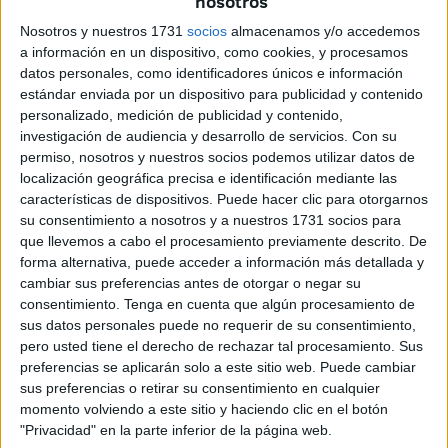
nosotros
Tal y como él mismo se ha presentado,
“Aimanoff es un
artista español de origen marroquí que vive en Ceuta
Nosotros y nuestros 1731
socios
almacenamos y/o accedemos
que comenzó en el arte musical hace dos años”.
a información en un dispositivo, como cookies, y procesamos
datos personales, como identificadores únicos e información
Durante este tiempo, “lo que hago en mi día a día es
estándar enviada por un dispositivo para publicidad y contenido
personalizado, medición de publicidad y contenido,
grabar temas de
estilo afro o R&B
, que es algo muy
investigación de audiencia y desarrollo de servicios.
Con su
diferente a lo que hacen aquí los
artistas
de Ceuta”.
permiso, nosotros y nuestros socios podemos utilizar datos de
localización geográfica precisa e identificación mediante las
Su faceta humorística
características de dispositivos. Puede hacer clic para otorgarnos
su consentimiento a nosotros y a nuestros 1731 socios para
que llevemos a cabo el procesamiento previamente descrito. De
Pero eso no es todo.
Aimanoff, nombre por el cual se le
forma alternativa, puede acceder a información más detallada y
puede encontrar en sus redes sociales,
también hace
cambiar sus preferencias antes de otorgar o negar su
videos de humor y los comparte con sus seguidores. Algo
consentimiento.
Tenga en cuenta que algún procesamiento de
que surgió “de la nada”.
sus datos personales puede no requerir de su consentimiento,
pero usted tiene el derecho de rechazar tal procesamiento. Sus
“A mí me encantan los vídeos de América, que son muy
preferencias se aplicarán solo a este sitio web. Puede cambiar
sus preferencias o retirar su consentimiento en cualquier
populares y salen en
TikTok e Instagram
. Yo vi que lo
momento volviendo a este sitio y haciendo clic en el botón
hacen a su forma, con su estilo, con su pronunciación, y yo
"Privacidad" en la parte inferior de la página web.
digo, ¿por qué no hacerlo a mi manera, a mi estilo? Nada