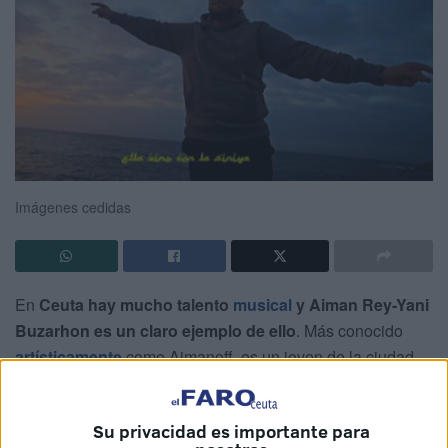
Imágenes cedidas
En
Ceuta hay mucho talento
musical
y Aiman Rey-Yani
Buzarhon es un claro ejemplo de ello
. Más conocido
artísticamente
como Aimanoff, es un joven de la ciudad
que lleva ya varios años moviéndose en este mundo y este
martes lanzará un nuevo tema, Siniya.
Su privacidad es importante para