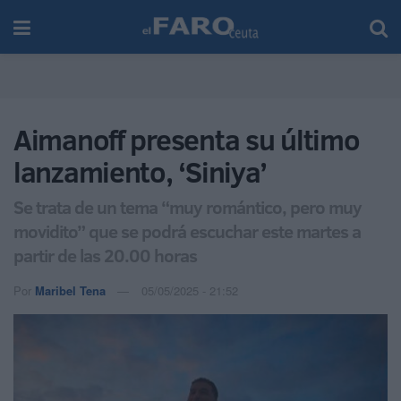
Aimanoff presenta su último
lanzamiento, ‘Siniya’
Se trata de un tema “muy romántico, pero muy
movidito” que se podrá escuchar este martes a
partir de las 20.00 horas
Por
Maribel Tena
05/05/2025 - 21:52