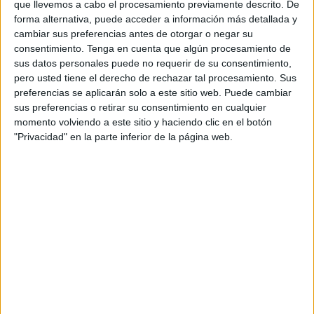
que llevemos a cabo el procesamiento previamente descrito. De
constancia de fallos sistémicos en los servicios públicos
forma alternativa, puede acceder a información más detallada y
esenciales, fallos que deben ser tenidos en cuenta,
cambiar sus preferencias antes de otorgar o negar su
estudiados y solucionados en la mayor brevedad posible.
consentimiento.
Tenga en cuenta que algún procesamiento de
sus datos personales puede no requerir de su consentimiento,
FACUA revelaba en un informe de 2023 que Ceuta es una
pero usted tiene el derecho de rechazar tal procesamiento. Sus
de las ciudades con la factura más elevada de España en
preferencias se aplicarán solo a este sitio web. Puede cambiar
sus preferencias o retirar su consentimiento en cualquier
casi todos los escenarios de consumo analizados. Es
momento volviendo a este sitio y haciendo clic en el botón
decir, los ceutíes somos los que más pagamos por agua en
"Privacidad" en la parte inferior de la página web.
toda España y que la variación de precios puede superar
el 470% según la ciudad de residencia.
La empresa municipal ACEMSA, empresa siempre objeto
de crítica por la falta de transparencia en su gestión, es la
encargada del suministro de agua en la ciudad y depende,
en gran medida, de la desaladora o desalinizadora y, en
menor medida, de los embalses del Infierno y el
Renegado. La misma empresa informó en febrero de 2026
que estos embalses se encontraban llenos a casi el 90% y