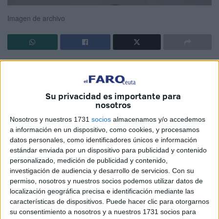
Imagen de archivo
El agua en Ceuta es un tema candente hoy día. Cientos de
personas se quejan de las desorbitadas facturas de agua
que deben pagar bimestralmente para seguir gozando de
Su privacidad es importante para
un bien básico esencial, un derecho fundamental e
nosotros
inalienable como es el agua. Algunos pensarán que esto
Nosotros y nuestros 1731
socios
almacenamos y/o accedemos
se debe a una mala gestión de ella, a un consumo
a información en un dispositivo, como cookies, y procesamos
datos personales, como identificadores únicos e información
excesivo, y aconsejarán utilizarla con cabeza y
estándar enviada por un dispositivo para publicidad y contenido
responsabilidad. Pero la realidad, en este caso, es bien
personalizado, medición de publicidad y contenido,
distinta.
investigación de audiencia y desarrollo de servicios.
Con su
permiso, nosotros y nuestros socios podemos utilizar datos de
Es cierto que hay casas con familias numerosas o
localización geográfica precisa e identificación mediante las
unidades de convivencia grandes y que el consumo puede
características de dispositivos. Puede hacer clic para otorgarnos
su consentimiento a nosotros y a nuestros 1731 socios para
llegar a ser mayor que las del resto, sin embargo, existe la