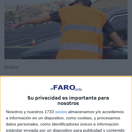
Archivo
La
Policía Nacional
ha detenido al conductor de un
Su privacidad es importante para
nosotros
vehículo por agredir a uno de los vigilantes de la
explanada
de Loma Colmenar, a quien le rompió el
Nosotros y nuestros 1733
socios
almacenamos y/o accedemos
equipo de transmisiones y le sustrajo su linterna que
a información en un dispositivo, como cookies, y procesamos
datos personales, como identificadores únicos e información
empleó para golpearle. Los hechos se produjeron a la una
estándar enviada por un dispositivo para publicidad y contenido