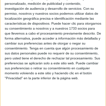
de la madrugada y vienen a escenificar la presión que se
personalizado, medición de publicidad y contenido,
registra en una zona que se ve superada por la gran
investigación de audiencia y desarrollo de servicios.
Con su
cantidad de usuarios y las horas de espera.
permiso, nosotros y nuestros socios podemos utilizar datos de
localización geográfica precisa e identificación mediante las
Tal y como ha aclarado la Policía Nacional, los agentes
características de dispositivos. Puede hacer clic para otorgarnos
su consentimiento a nosotros y a nuestros 1733 socios para
fueron avisados a través de una llamada al 112 en la que
que llevemos a cabo el procesamiento previamente descrito. De
se informaba de lo que estaba sucediendo. La patrulla que
forma alternativa, puede acceder a información más detallada y
acudió a Loma Colmenar pudo dar con testigos lo que
cambiar sus preferencias antes de otorgar o negar su
posibilitó la detención del implicado.
consentimiento.
Tenga en cuenta que algún procesamiento de
sus datos personales puede no requerir de su consentimiento,
El detenido ha sido acusado de un delito leve de lesiones
pero usted tiene el derecho de rechazar tal procesamiento. Sus
preferencias se aplicarán solo a este sitio web. Puede cambiar
y según señala la Policía, el enfrentamiento tuvo su origen
sus preferencias o retirar su consentimiento en cualquier
en el enfado derivado por el tiempo de espera en la
momento volviendo a este sitio y haciendo clic en el botón
explanada, lo que llevó a una pérdida de nervios y la
"Privacidad" en la parte inferior de la página web.
intervención del vigilante que quiso calmar los ánimos.
Le rompieron su equipo de transmisiones y le golpearon
con su propia linterna; los demás compañeros que prestan
servicio en la zona acudieron en apoyo y ayuda de la