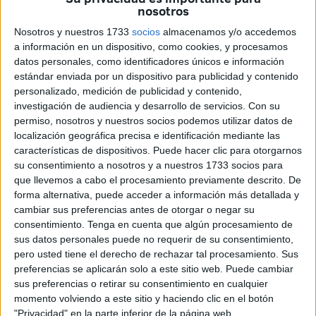
nosotros
Nosotros y nuestros 1733
socios
almacenamos y/o accedemos
a información en un dispositivo, como cookies, y procesamos
datos personales, como identificadores únicos e información
estándar enviada por un dispositivo para publicidad y contenido
Imagen de archivo
personalizado, medición de publicidad y contenido,
investigación de audiencia y desarrollo de servicios.
Con su
permiso, nosotros y nuestros socios podemos utilizar datos de
localización geográfica precisa e identificación mediante las
Quiero dar las gracias de corazón a los vecinos de la calle
características de dispositivos. Puede hacer clic para otorgarnos
su consentimiento a nosotros y a nuestros 1733 socios para
Sevilla, en el Recinto, por el gran ejemplo de vecindad que
que llevemos a cabo el procesamiento previamente descrito. De
habéis demostrado.
forma alternativa, puede acceder a información más detallada y
cambiar sus preferencias antes de otorgar o negar su
Musulmanes y cristianos unidos apoyando a mi cuñada
consentimiento.
Tenga en cuenta que algún procesamiento de
Yamila en estos momentos tan difíciles por el fallecimiento
sus datos personales puede no requerir de su consentimiento,
de su querida madre, Haya Amina.
pero usted tiene el derecho de rechazar tal procesamiento. Sus
preferencias se aplicarán solo a este sitio web. Puede cambiar
He visto en vosotros algo que hacía mucho tiempo que no
sus preferencias o retirar su consentimiento en cualquier
momento volviendo a este sitio y haciendo clic en el botón
veía: una verdadera familia. SubhanAllah, un gran ejemplo
"Privacidad" en la parte inferior de la página web.