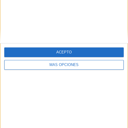
Sin pelos en la lengua
HACE 2 HORAS
Refugios climáticos
HACE 2 HORAS
Domingo 9 de agosto de 2026
ACEPTO
HACE 2 HORAS
MÁS OPCIONES