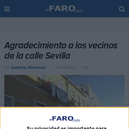
Agradecimiento a los vecinos
de la calle Sevilla
Por
Sabahita Mohamed
09/03/2026 - 11:39
Su privacidad es importante para