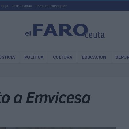
 Roja
COPE Ceuta
Portal del suscriptor
USTICIA
POLÍTICA
CULTURA
EDUCACIÓN
DEPO
o a Emvicesa