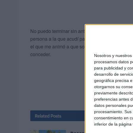
No puedo terminar sin antes acordarme del anter
persona a la que acudí para pedir información s
el que me animó a que solicitara la misma porq
conceder.
Nosotros y nuestro
procesamos datos per
para publicidad y co
desarrollo de servici
geográfica precisa e 
otorgarnos su conse
previamente descrito
preferencias antes d
datos personales pue
procesamiento. Sus p
Related
Posts
consentimiento en cu
inferior de la página