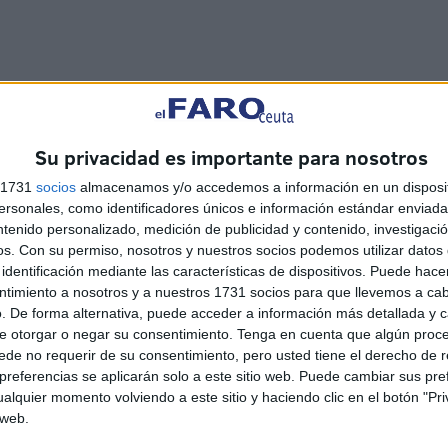
ior Gerente D. José María Mora, que fue a la primera
obre la subvención, que no sólo me asesoró sino que fue
Su privacidad es importante para nosotros
ue no estaba muy convencido de que nos la fueran a
s 1731
socios
almacenamos y/o accedemos a información en un disposit
sonales, como identificadores únicos e información estándar enviada 
ntenido personalizado, medición de publicidad y contenido, investigaci
os.
Con su permiso, nosotros y nuestros socios podemos utilizar datos 
identificación mediante las características de dispositivos. Puede hacer
ntimiento a nosotros y a nuestros 1731 socios para que llevemos a ca
. De forma alternativa, puede acceder a información más detallada y 
e otorgar o negar su consentimiento.
Tenga en cuenta que algún proc
de no requerir de su consentimiento, pero usted tiene el derecho de r
referencias se aplicarán solo a este sitio web. Puede cambiar sus pref
alquier momento volviendo a este sitio y haciendo clic en el botón "Pri
 web.