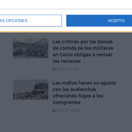
Los policías nacionales de
Ceuta estallan: reclaman
cobrar 25 euros por cada
hora extra
ÁS OPCIONES
ACEPTO
HACE 11 MINUTOS
Las críticas por las bolsas
de comida de los militares
en Ceuta obligan a revisar
las raciones
HACE 1 HORA
Las mafias hacen su agosto
con las avalanchas
ofreciendo fugas a los
inmigrantes
HACE 2 HORAS