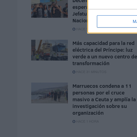
Decenas de menores
esperan a las puertas de la
Jefatura de la Policía
Nacional
M
HACE 5 MINUTOS
Más capacidad para la red
eléctrica del Príncipe: luz
verde a un nuevo centro de
transformación
HACE 31 MINUTOS
Marruecos condena a 11
personas por el cruce
masivo a Ceuta y amplía la
investigación sobre su
organización
HACE 1 HORA