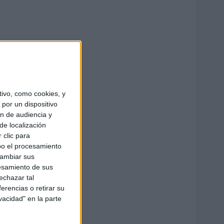
ivo, como cookies, y
por un dispositivo
ón de audiencia y
de localización
 clic para
bo el procesamiento
cambiar sus
esamiento de sus
echazar tal
erencias o retirar su
vacidad" en la parte