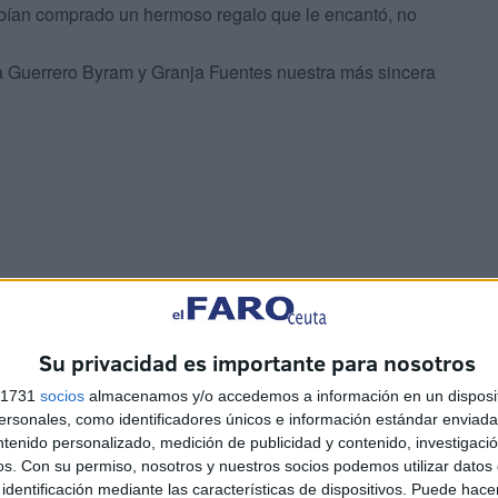
habían comprado un hermoso regalo que le encantó, no
a Guerrero Byram y Granja Fuentes nuestra más sincera
Su privacidad es importante para nosotros
s 1731
socios
almacenamos y/o accedemos a información en un disposit
sonales, como identificadores únicos e información estándar enviada 
el
Marruecos refuerza la
ntenido personalizado, medición de publicidad y contenido, investigaci
seguridad en Castillejos
os.
Con su permiso, nosotros y nuestros socios podemos utilizar datos 
a
para evitar nuevos intentos
identificación mediante las características de dispositivos. Puede hacer