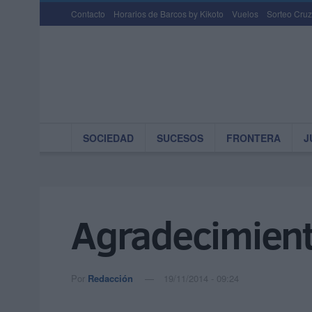
Contacto
Horarios de Barcos by Kikoto
Vuelos
Sorteo Cruz
SOCIEDAD
SUCESOS
FRONTERA
J
Agradecimiento
Por
Redacción
19/11/2014 - 09:24