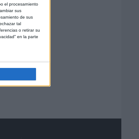
bo el procesamiento
cambiar sus
esamiento de sus
echazar tal
erencias o retirar su
vacidad" en la parte