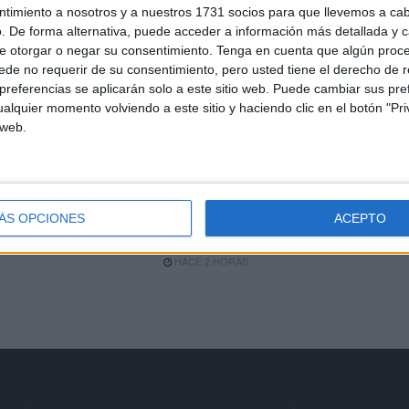
de cruce hacia Ceuta
ntimiento a nosotros y a nuestros 1731 socios para que llevemos a ca
HACE 1 HORA
. De forma alternativa, puede acceder a información más detallada y 
e otorgar o negar su consentimiento.
Tenga en cuenta que algún proc
Ceuta no puede seguir
de no requerir de su consentimiento, pero usted tiene el derecho de r
soportando en solitario una
referencias se aplicarán solo a este sitio web. Puede cambiar sus pref
situación que supera con
alquier momento volviendo a este sitio y haciendo clic en el botón "Pri
creces sus capacidades
 web.
HACE 2 HORAS
sé
Vox pide excluir a Marruecos
del Mundial 2030 tras la
ÁS OPCIONES
ACEPTO
crisis fronteriza de Ceuta
HACE 2 HORAS