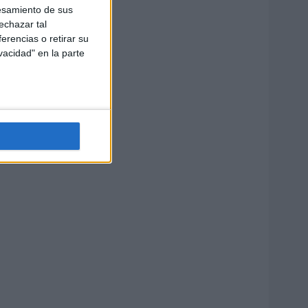
esamiento de sus
echazar tal
erencias o retirar su
vacidad" en la parte