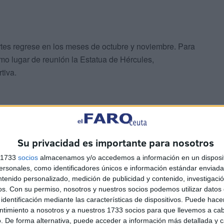
uertes regrese en los meses de octubre y noviembre. Para
mo lugar de reunión la Estatua de Hércules,
tiva.
Su privacidad es importante para nosotros
ubre Ceuta
s 1733
socios
almacenamos y/o accedemos a información en un disposit
sonales, como identificadores únicos e información estándar enviada 
ntenido personalizado, medición de publicidad y contenido, investigaci
de la web de la Ciudad: ceuta.es/entradas. Como
os.
Con su permiso, nosotros y nuestros socios podemos utilizar datos 
identificación mediante las características de dispositivos. Puede hacer
nizar visitas en inglés, para lo que los interesados
ntimiento a nosotros y a nuestros 1733 socios para que llevemos a ca
 el correo tour42day@gmail.com, para concertar la cita.
. De forma alternativa, puede acceder a información más detallada y 