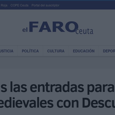
 Roja
COPE Ceuta
Portal del suscriptor
USTICIA
POLÍTICA
CULTURA
EDUCACIÓN
DEPO
 las entradas para v
dievales con Desc