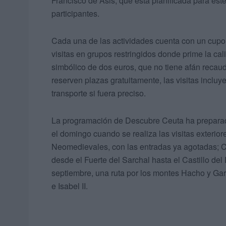
Francisco de Asis, que está planificada para es
participantes.
Cada una de las actividades cuenta con un cupo
visitas en grupos restringidos donde prime la cal
simbólico de dos euros, que no tiene afán recaud
reserven plazas gratuitamente, las visitas incluye
transporte si fuera preciso.
La programación de Descubre Ceuta ha preparado
el domingo cuando se realiza las visitas exterio
Neomedievales, con las entradas ya agotadas; C
desde el Fuerte del Sarchal hasta el Castillo del
septiembre, una ruta por los montes Hacho y Ga
e Isabel II.