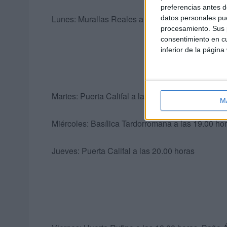
preferencias antes d
Lunes: Murallas Reales a las 20.00 horas
datos personales pue
procesamiento. Sus p
consentimiento en cu
inferior de la página
Martes: Puerta Califal a las 20.00 horas
M
Miércoles: Basílica Tardorromana a las 19.00 ho
Jueves: Puerta Califal a las 20.00 horas