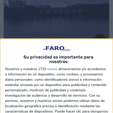
Su privacidad es importante para
nosotros
Imagen de archivo
Nosotros y nuestros 1733
socios
almacenamos y/o accedemos
a información en un dispositivo, como cookies, y procesamos
datos personales, como identificadores únicos e información
estándar enviada por un dispositivo para publicidad y contenido
El próximo 4 de agosto finalizará el plazo para solicitar el
personalizado, medición de publicidad y contenido,
otorgamiento de compensaciones a los
transportes
investigación de audiencia y desarrollo de servicios.
Con su
marítimos y aéreos de mercancías
, con origen o destino
permiso, nosotros y nuestros socios podemos utilizar datos de
en Ceuta, realizados en 2024, proporcionada por la
localización geográfica precisa e identificación mediante las
características de dispositivos. Puede hacer clic para otorgarnos
Secretaría de Estado de Transportes y Movilidad