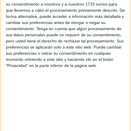
su consentimiento a nosotros y a nuestros 1733 socios para
Sostenible.
que llevemos a cabo el procesamiento previamente descrito. De
forma alternativa, puede acceder a información más detallada y
Unas ayudas publicadas el pasado 3 de julio en el Boletín
cambiar sus preferencias antes de otorgar o negar su
Oficial del Estado (BOE), que tienen como objetivo
consentimiento.
Tenga en cuenta que algún procesamiento de
“
abaratar el coste efectivo del transporte
de
sus datos personales puede no requerir de su consentimiento,
determinadas
mercancías por vía marítima y aérea
entre
pero usted tiene el derecho de rechazar tal procesamiento. Sus
preferencias se aplicarán solo a este sitio web. Puede cambiar
la ciudad de Ceuta y la península, así como el efectuado
sus preferencias o retirar su consentimiento en cualquier
entre ambas ciudades autónomas, y entre esta y otros
momento volviendo a este sitio y haciendo clic en el botón
territorios de los Estados miembros de la Unión Europea y
"Privacidad" en la parte inferior de la página web.
demás Estados firmantes del Acuerdo sobre Espacio
Económico Europeo”.
Beneficiarios de la ayuda
Serán beneficiarios de las compensaciones las siguientes
personas, físicas o jurídicas:
- En el caso de
productos originarios o transformados