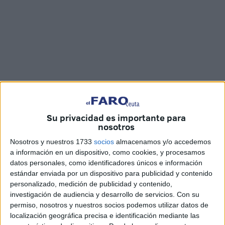
Fotos: Quino / Vídeo: Cristian Marfil
Su privacidad es importante para
nosotros
Nosotros y nuestros 1733
socios
almacenamos y/o accedemos
La situación en la
frontera
ha registrado este martes una
a información en un dispositivo, como cookies, y procesamos
nueva jornada de presión, con la acumulación de muchas
datos personales, como identificadores únicos e información
más personas que querían acceder a Ceuta lo que ha
estándar enviada por un dispositivo para publicidad y contenido
personalizado, medición de publicidad y contenido,
provocado cierres intermitentes del paso con Marruecos.
investigación de audiencia y desarrollo de servicios.
Con su
Tanto personas a pie como en vehículos querían cruzar
permiso, nosotros y nuestros socios podemos utilizar datos de
movidos por el anuncio del próximo cierre del paso
Tarajal
localización geográfica precisa e identificación mediante las