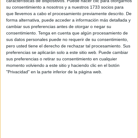
II
y del inicio de las rebajas.
características de dispositivos. Puede hacer clic para otorgarnos
su consentimiento a nosotros y a nuestros 1733 socios para
Marroquíes que han conseguido pasar con su
que llevemos a cabo el procesamiento previamente descrito. De
forma alternativa, puede acceder a información más detallada y
documentación en regla explican a
El Faro
que en el lado
cambiar sus preferencias antes de otorgar o negar su
marroquí se han vivido las peores escenas, con golpes de
consentimiento.
Tenga en cuenta que algún procesamiento de
calor debido a la acumulación de personas y con esperas
sus datos personales puede no requerir de su consentimiento,
interminables debido a que Marruecos mezclaba a todos
pero usted tiene el derecho de rechazar tal procesamiento. Sus
preferencias se aplicarán solo a este sitio web. Puede cambiar
los que querían pasar, sin discriminar a los trabajadores
sus preferencias o retirar su consentimiento en cualquier
transfronterizos regularizados de los que no lo están o los
momento volviendo a este sitio y haciendo clic en el botón
que venían a adquirir sus compras con motivo de la
"Privacidad" en la parte inferior de la página web.
campaña de rebajas.
Esta presión ha llevado a cierres parciales de la frontera
en el lado marroquí para evitar pequeñas avalanchas. La
situación no apunta a una mejora debido al caos que
impera en un filtro que separa dos países y que no
funciona para responder con la celeridad debida.