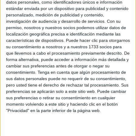
datos personales, como identificadores únicos e información
el fin de semana. El
CN Caballa de División de Honor
de
estándar enviada por un dispositivo para publicidad y contenido
waterpolo
no jugará ningún encuentro, como tampoco lo
personalizado, medición de publicidad y contenido,
harán la
AD Ceuta
y el CD Camoens de Segunda División
investigación de audiencia y desarrollo de servicios.
Con su
de fútbol sala femenino.
permiso, nosotros y nuestros socios podemos utilizar datos de
localización geográfica precisa e identificación mediante las
características de dispositivos. Puede hacer clic para otorgarnos
Fútbol
su consentimiento a nosotros y a nuestros 1733 socios para
que llevemos a cabo el procesamiento previamente descrito. De
La UCIDCE de Liga Nacional Juvenil
será la encargada
forma alternativa, puede acceder a información más detallada y
de dar el pistoletazo a la
jornada de fútbol
del sábado.
cambiar sus preferencias antes de otorgar o negar su
consentimiento.
Tenga en cuenta que algún procesamiento de
Los caballas vuelven al ‘José Benoliel’ para medirse ante
sus datos personales puede no requerir de su consentimiento,
el Xerez CD, un rival directo que también lucha por salir de
pero usted tiene el derecho de rechazar tal procesamiento. Sus
las zonas de descenso. Un duelo de dos equipos que
preferencias se aplicarán solo a este sitio web. Puede cambiar
quieren la victoria y que se celebrará a partir de las 13.00
sus preferencias o retirar su consentimiento en cualquier
momento volviendo a este sitio y haciendo clic en el botón
horas.
"Privacidad" en la parte inferior de la página web.
En el turno de tarde el filial de la
Agrupación Deportiva
Ceuta
tiene una cita pendiente a las 16:45 horas con el
Bollullos. Los de Perita y Mohamed Mohamed quieren