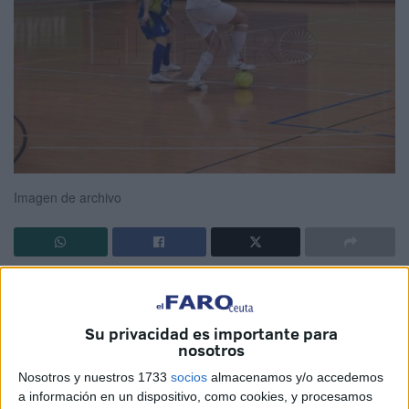
Imagen de archivo
Un fin de semana más, los equipos de Ceuta vuelven a la
competición. Muchos de ellos lo harán en la ciudad,
Su privacidad es importante para
mientras otros viajarán a diferentes puntos de la Península
nosotros
para disputar sus jornadas.
Nosotros y nuestros 1733
socios
almacenamos y/o accedemos
En esta ocasión tres equipos ceutíes descansaran durante
a información en un dispositivo, como cookies, y procesamos