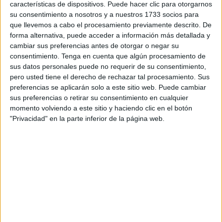
decidieron alentar al conjunto de José Juan Romero
ayer
características de dispositivos. Puede hacer clic para otorgarnos
en el 'Nou Estadi'
de Tarragona.
su consentimiento a nosotros y a nuestros 1733 socios para
que llevemos a cabo el procesamiento previamente descrito. De
Este
grupo de aficionados
, naturales de
Castillejos
se
forma alternativa, puede acceder a información más detallada y
cambiar sus preferencias antes de otorgar o negar su
fueron a vivir a Barcelona y a pesar del tiempo y la
consentimiento.
Tenga en cuenta que algún procesamiento de
distancia, no olvidan su amor por la ciudad de Ceuta, su
sus datos personales puede no requerir de su consentimiento,
equipo y sus habitantes. Es por eso que se juntaron con
pero usted tiene el derecho de rechazar tal procesamiento. Sus
Frente Ketama y con Grada Sur en el sector visitante del
preferencias se aplicarán solo a este sitio web. Puede cambiar
sus preferencias o retirar su consentimiento en cualquier
'Nou Estadi' para animar al Ceuta.
momento volviendo a este sitio y haciendo clic en el botón
"Privacidad" en la parte inferior de la página web.