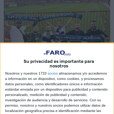
Su privacidad es importante para
Imágenes cedidas
nosotros
Nosotros y nuestros 1733
socios
almacenamos y/o accedemos
a información en un dispositivo, como cookies, y procesamos
datos personales, como identificadores únicos e información
Castillejos y Ceuta fueron de la mano para animar a la
estándar enviada por un dispositivo para publicidad y contenido
personalizado, medición de publicidad y contenido,
Agrupación Deportiva Ceuta
. Un grupo de jóvenes que
investigación de audiencia y desarrollo de servicios.
Con su
estuvieron viviendo en Ceuta hace años se quedaron con
permiso, nosotros y nuestros socios podemos utilizar datos de
un buen sabor de boca de la ciudad autónoma y
localización geográfica precisa e identificación mediante las