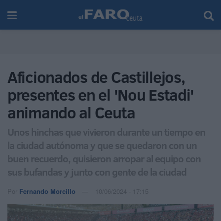
Aficionados de Castillejos,
presentes en el 'Nou Estadi'
animando al Ceuta
Unos hinchas que vivieron durante un tiempo en
la ciudad autónoma y que se quedaron con un
buen recuerdo, quisieron arropar al equipo con
sus bufandas y junto con gente de la ciudad
Por
Fernando Morcillo
10/06/2024 - 17:15