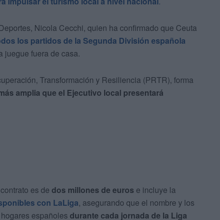
 impulsar el turismo local a nivel nacional
.
 Deportes, Nicola Cecchi, quien ha confirmado que Ceuta
odos los partidos de la Segunda División española
 juegue fuera de casa.
cuperación, Transformación y Resiliencia (PRTR), forma
más amplia que el Ejecutivo local presentará
 contrato es de
dos millones de euros
e incluye la
isponibles con LaLiga
, asegurando que el nombre y los
de hogares españoles
durante cada jornada de la Liga