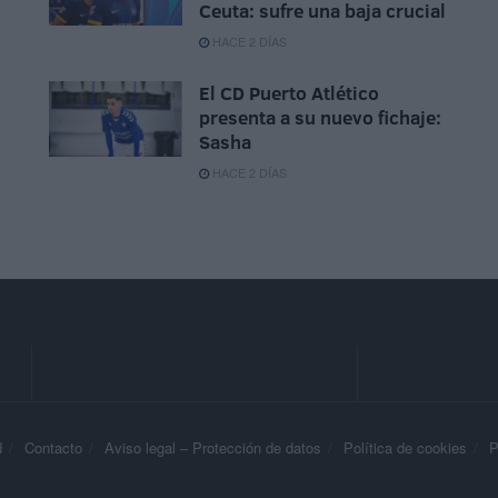
Ceuta: sufre una baja crucial
HACE 2 DÍAS
El CD Puerto Atlético
presenta a su nuevo fichaje:
Sasha
HACE 2 DÍAS
d
Contacto
Aviso legal – Protección de datos
Política de cookies
P