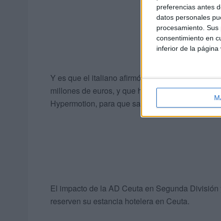
preferencias antes d
datos personales pue
procesamiento. Sus p
consentimiento en cu
inferior de la página
Y es que el italiano afirmó que “es un contrato 
millones de euros, y que hemos incluido todos los
M
Hypermotion, para que salga publicidad de Ceuta
El impacto de la AD Ceuta en Segunda División y
reserven su estancia hotelera en Ceuta.