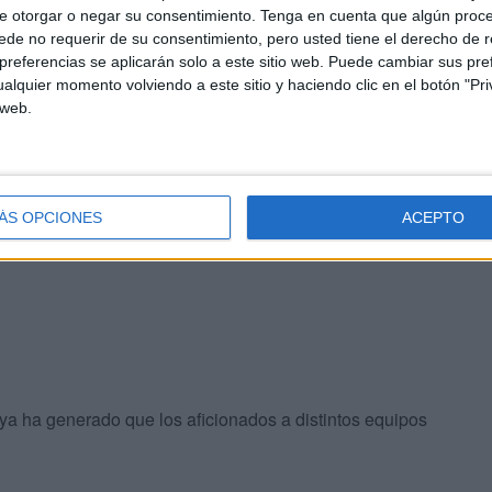
e otorgar o negar su consentimiento.
Tenga en cuenta que algún proc
de no requerir de su consentimiento, pero usted tiene el derecho de r
referencias se aplicarán solo a este sitio web. Puede cambiar sus pref
alquier momento volviendo a este sitio y haciendo clic en el botón "Pri
 web.
que tenemos a través del PRTR, un contrato de dos
 derechos con la liga para todos los partidos de la Liga
ÁS OPCIONES
ACEPTO
 en todos los partidos”, aseveró.
a ha generado que los aficionados a distintos equipos