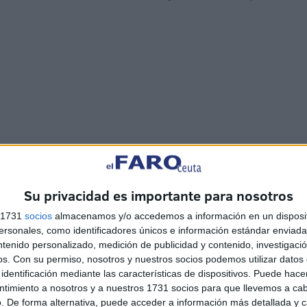
s de publicidad del PRTR todo el campeonato del Ceuta
ta,
de turismo de Ceuta en todos los partidos de la
Su privacidad es importante para nosotros
en los campos donde Ceuta juegue fuera de casa, y ya
s 1731
socios
almacenamos y/o accedemos a información en un disposit
e su intervención.
sonales, como identificadores únicos e información estándar enviada 
ntenido personalizado, medición de publicidad y contenido, investigaci
os.
Con su permiso, nosotros y nuestros socios podemos utilizar datos 
a'
, acompañada del logotipo institucional de turismo de
identificación mediante las características de dispositivos. Puede hacer
s paneles LED de todos los estadios que cuenten con
ntimiento a nosotros y a nuestros 1731 socios para que llevemos a ca
los campos que no la tengan.
. De forma alternativa, puede acceder a información más detallada y 