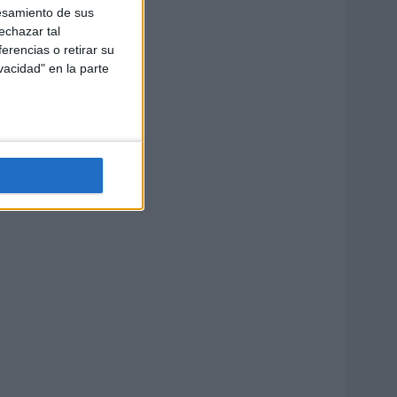
esamiento de sus
echazar tal
erencias o retirar su
vacidad" en la parte