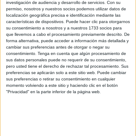
investigación de audiencia y desarrollo de servicios.
Con su
desde la asociación, en nuestros talleres de estimulación
permiso, nosotros y nuestros socios podemos utilizar datos de
cognitiva hemos ido modificando las fichas con las que
localización geográfica precisa e identificación mediante las
trabajamos según veíamos que lo requería nuestro
características de dispositivos. Puede hacer clic para otorgarnos
su consentimiento a nosotros y a nuestros 1733 socios para
colectivo”.
que llevemos a cabo el procesamiento previamente descrito. De
forma alternativa, puede acceder a información más detallada y
“Son pequeñas adaptaciones, muy sencillitas, cositas que
cambiar sus preferencias antes de otorgar o negar su
para nosotros nos pueden parecer una tontería, pero que
consentimiento.
Tenga en cuenta que algún procesamiento de
nos hemos dado cuenta que facilitan mucho el trabajo
sus datos personales puede no requerir de su consentimiento,
tanto para el terapeuta que da la sesión como para el
pero usted tiene el derecho de rechazar tal procesamiento. Sus
preferencias se aplicarán solo a este sitio web. Puede cambiar
propio usuario a la hora de entender las instrucciones de
sus preferencias o retirar su consentimiento en cualquier
los trabajos que tiene que realizar”, explica Arantxa
momento volviendo a este sitio y haciendo clic en el botón
Lorenzo, gerente de AFA.
"Privacidad" en la parte inferior de la página web.
Los cuadernillos de estimulación
cognitiva están hechos de forma
personalizada