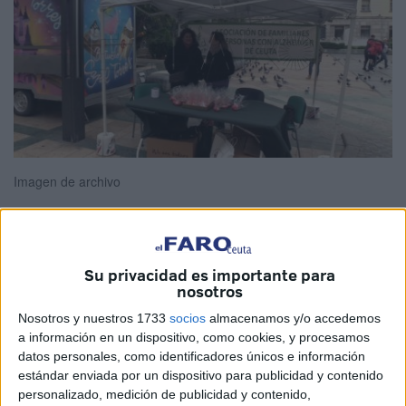
Imagen de archivo
La Asociación de Familiares de Personas con
Alzhéimer
Su privacidad es importante para
nosotros
de Ceuta (
AFA
) presentará esta mañana, a las 11.30
horas, en la biblioteca Adolfo Suárez el proyecto de
Nosotros y nuestros 1733
socios
almacenamos y/o accedemos
a información en un dispositivo, como cookies, y procesamos
estimulación cognitiva
que están desarrollando en la
datos personales, como identificadores únicos e información
entidad local desde hace un tiempo.
estándar enviada por un dispositivo para publicidad y contenido
personalizado, medición de publicidad y contenido,
Concretamente, “llevamos un par de años en los que,