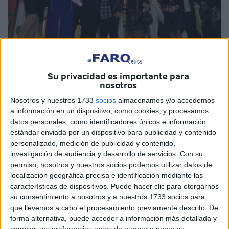
Numerosas personas asistieron a este tradicional evento
Su privacidad es importante para
nosotros
organizado por el Centro Cultural de los Ejércitos.
Foto/Vídeo:
Mauro Mancebo
Nosotros y nuestros 1733
socios
almacenamos y/o accedemos
a información en un dispositivo, como cookies, y procesamos
datos personales, como identificadores únicos e información
estándar enviada por un dispositivo para publicidad y contenido
personalizado, medición de publicidad y contenido,
investigación de audiencia y desarrollo de servicios.
Con su
Cena Benéfica
permiso, nosotros y nuestros socios podemos utilizar datos de
localización geográfica precisa e identificación mediante las
Un año más, los Jardines de la Hípica ha acogido la cena
características de dispositivos. Puede hacer clic para otorgarnos
benéfica a favor de la Asociación Española Contra el
su consentimiento a nosotros y a nuestros 1733 socios para
que llevemos a cabo el procesamiento previamente descrito. De
Cáncer, AECC, que organiza el Centro Cultural del
forma alternativa, puede acceder a información más detallada y
Ejército. Aunque habitualmente la recaudación se destina
cambiar sus preferencias antes de otorgar o negar su