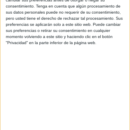
a la investigación, en esta ocasión los 3.000 euros
consentimiento.
Tenga en cuenta que algún procesamiento de
recolectados se destinarán a una nueva causa, según
sus datos personales puede no requerir de su consentimiento,
pero usted tiene el derecho de rechazar tal procesamiento. Sus
explicó la presidenta de la entidad, Ana Gil. “Este año
preferencias se aplicarán solo a este sitio web. Puede cambiar
tenemos algo muy especial, la casa de acogida en
sus preferencias o retirar su consentimiento en cualquier
Algeciras que necesita unas pequeñas reformas y se va a
momento volviendo a este sitio y haciendo clic en el botón
dedicar a cubrir los gastos que tenemos allí”.
"Privacidad" en la parte inferior de la página web.
En esta empresa también colaboran entidades como la
Clínica Radón, que se hace cargo del alquiler de la
vivienda, el Hospital HC que ha hecho entrega de los
utensilios necesarios para habitarla y Ecoceuta que ha
donado 1.000 euros por la entrega de tapones de plástico.
La vivienda ubicada en Algeciras acoge
anualmente a 25 familias ceutíes
La vivienda acoge anualmente a unas 25 familias. “Los
que se hospedan allí van al tratamiento de radioterapia