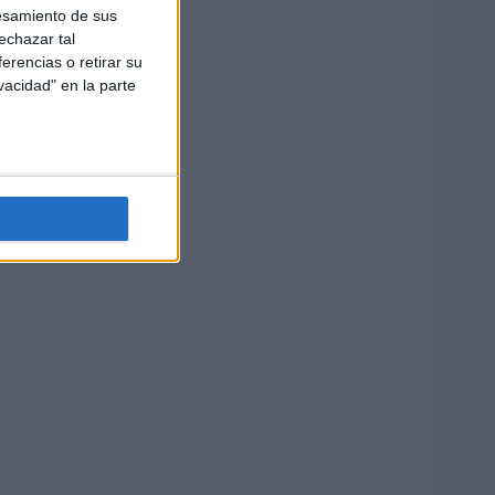
esamiento de sus
echazar tal
erencias o retirar su
vacidad" en la parte