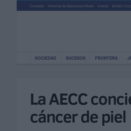
Contacto
Horarios de Barcos by Kikoto
Vuelos
Sorteo Cruz
SOCIEDAD
SUCESOS
FRONTERA
J
La AECC concie
cáncer de piel