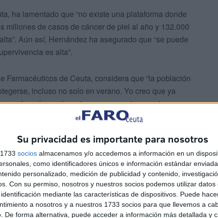
ta, ha lamentado que “no existe una plataforma donde
s millones de casos de cáncer de piel al año y 132.000
lta”. Aún así, Hernández ha asegurado que “se puede
upervivencia es alta”.
l de Farmacéuticos de Ceuta, considera que “la población
otegerse, incluso no solo en verano. Yo creo que ya
hay sol y más aquí que tenemos unas temperaturas
Su privacidad es importante para nosotros
s 1733
socios
almacenamos y/o accedemos a información en un disposit
sonales, como identificadores únicos e información estándar enviada 
ntenido personalizado, medición de publicidad y contenido, investigaci
os.
Con su permiso, nosotros y nuestros socios podemos utilizar datos 
identificación mediante las características de dispositivos. Puede hacer
 que cometemos a la hora de proteger la piel frente al
ntimiento a nosotros y a nuestros 1733 socios para que llevemos a ca
mos hecho hemos querido reflejar esos posibles errores,
. De forma alternativa, puede acceder a información más detallada y 