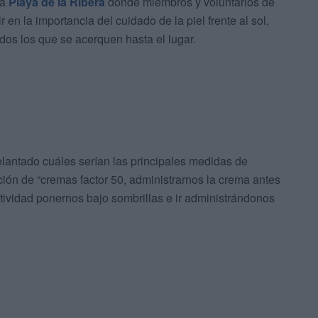
la
Playa de la Ribera
donde miembros y voluntarios de
en la importancia del cuidado de la piel frente al sol,
os los que se acerquen hasta el lugar.
lantado cuáles serían las principales medidas de
ción de “cremas factor 50, administrarnos la crema antes
ctividad ponernos bajo sombrillas e ir administrándonos