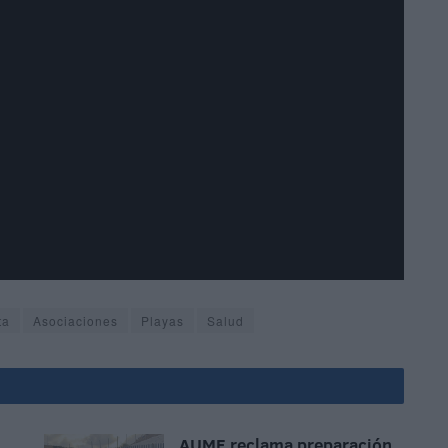
ta
Asociaciones
Playas
Salud
AUME reclama preparación