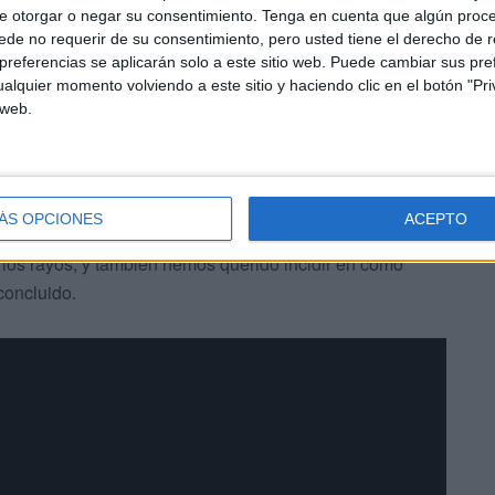
o que hay una regla del dedo”.
e otorgar o negar su consentimiento.
Tenga en cuenta que algún proc
de no requerir de su consentimiento, pero usted tiene el derecho de r
referencias se aplicarán solo a este sitio web. Puede cambiar sus pref
alquier momento volviendo a este sitio y haciendo clic en el botón "Pri
 web.
s mitos que la mayoría de los ciudadanos tienen
ÁS OPCIONES
ACEPTO
la no me quemo, sí me quemo; que dentro del agua no
 los rayos, y también hemos querido incidir en como
 concluido.