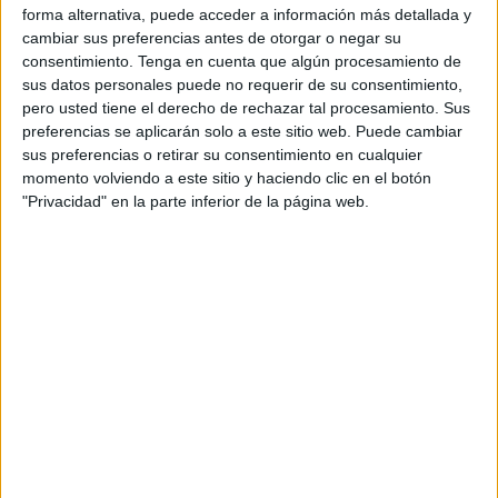
forma alternativa, puede acceder a información más detallada y
previsto inicialmente, de 54.527.
cambiar sus preferencias antes de otorgar o negar su
consentimiento.
Tenga en cuenta que algún procesamiento de
Los vecinos han denunciado en múltiples ocasiones la
sus datos personales puede no requerir de su consentimiento,
aparición de ratas por el mal estado de las rejillas. Este
pero usted tiene el derecho de rechazar tal procesamiento. Sus
problema debería estar subsanado en cuestión de un mes,
preferencias se aplicarán solo a este sitio web. Puede cambiar
sus preferencias o retirar su consentimiento en cualquier
pues es el plazo de ejecución que figura en los pliegos
momento volviendo a este sitio y haciendo clic en el botón
"Privacidad" en la parte inferior de la página web.
La actuación consistirá en el cambio de las rejillas
existentes, demolición de las canaletas actuales por
medios mecánicos hasta dejar el hueco completamente
limpio para el recibido de nuevas canaletas, con retirada y
transporte de los escombros al vertedero.
Todo esto, además de la instalación de las nuevas rejillas
prefabricadas de hormigón polimérico (136 ml)de tipo
Acodrain o similar, con una sección interior de 105 cm².
Con premarca de salida vertical, una longitud total, una