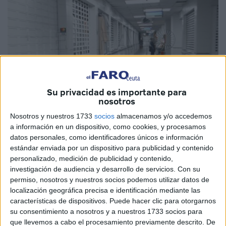
Su privacidad es importante para
nosotros
Nosotros y nuestros 1733
socios
almacenamos y/o accedemos
Imagen de archivo
a información en un dispositivo, como cookies, y procesamos
datos personales, como identificadores únicos e información
estándar enviada por un dispositivo para publicidad y contenido
personalizado, medición de publicidad y contenido,
investigación de audiencia y desarrollo de servicios.
Con su
La
Consejería
de
Sanidad
, Servicios Sociales, Menores e
permiso, nosotros y nuestros socios podemos utilizar datos de
Igualdad de Ceuta ha adjudicado a Sebastián García León
localización geográfica precisa e identificación mediante las
las obras de sustitución de las rejillas de las canaletas de
características de dispositivos. Puede hacer clic para otorgarnos
los pasillos centrales del
Mercado San José
. Los
su consentimiento a nosotros y a nuestros 1733 socios para
que llevemos a cabo el procesamiento previamente descrito. De
trabajos
tendrán un coste de 38.987 euros, muy inferior al