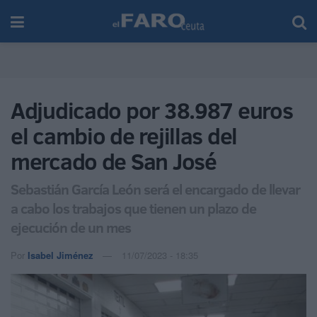
Adjudicado por 38.987 euros
el cambio de rejillas del
mercado de San José
Sebastián García León será el encargado de llevar
a cabo los trabajos que tienen un plazo de
ejecución de un mes
Por
Isabel Jiménez
11/07/2023 - 18:35