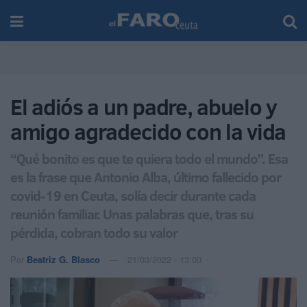
El adiós a un padre, abuelo y
amigo agradecido con la vida
“Qué bonito es que te quiera todo el mundo”. Esa
es la frase que Antonio Alba, último fallecido por
covid-19 en Ceuta, solía decir durante cada
reunión familiar. Unas palabras que, tras su
pérdida, cobran todo su valor
Por
Beatriz G. Blasco
21/03/2022 - 13:00