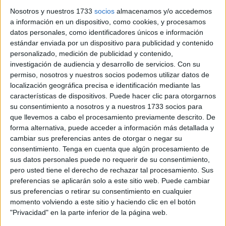
en tiempo récord. Tener que decir adiós a su abuelo no
Nosotros y nuestros 1733
socios
almacenamos y/o accedemos
estaba, ni de casualidad, en los planes de toda su extensa
a información en un dispositivo, como cookies, y procesamos
familia. Uno de sus primos, desde Madrid, también
datos personales, como identificadores únicos e información
estándar enviada por un dispositivo para publicidad y contenido
condujo su coche para llegar a tiempo. Y llegó.
personalizado, medición de publicidad y contenido,
investigación de audiencia y desarrollo de servicios.
Con su
Diagnosticado pocos días antes como positivo en
permiso, nosotros y nuestros socios podemos utilizar datos de
coronavirus
, Antonio Alba había sido ingresado en el
localización geográfica precisa e identificación mediante las
hospital
, de acuerdo al protocolo, casi por precaución, por
características de dispositivos. Puede hacer clic para otorgarnos
sus 92 años y por sus
antecedentes de bronquitis.
su consentimiento a nosotros y a nuestros 1733 socios para
que llevemos a cabo el procesamiento previamente descrito. De
“Síntomas de covid de tos, fiebre… no tenía. De hecho,
forma alternativa, puede acceder a información más detallada y
comentaron que saldría pronto de alta pero luego
cambiar sus preferencias antes de otorgar o negar su
decidieron mantenerlo allí, algo verían los médicos”,
consentimiento.
Tenga en cuenta que algún procesamiento de
cuenta Natalia, “a mí me queda la alegría de que se ha ido
sus datos personales puede no requerir de su consentimiento,
pero usted tiene el derecho de rechazar tal procesamiento. Sus
tranquilo y de que en su vida ha sido muy feliz”.
Es la
preferencias se aplicarán solo a este sitio web. Puede cambiar
víctima 148 de la pandemia en la ciudad.
sus preferencias o retirar su consentimiento en cualquier
momento volviendo a este sitio y haciendo clic en el botón
"Privacidad" en la parte inferior de la página web.