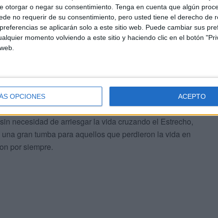
e otorgar o negar su consentimiento.
Tenga en cuenta que algún proc
storias de aquellos que llegaron a la ciudad sorteando
de no requerir de su consentimiento, pero usted tiene el derecho de r
referencias se aplicarán solo a este sitio web. Puede cambiar sus pref
a nado alguno de los espigones que separa la ciudad de
alquier momento volviendo a este sitio y haciendo clic en el botón "Pri
 web.
familias pero también para jóvenes que dejan atrás unos
ue para nada es sencillo.
ÁS OPCIONES
ACEPTO
n de todos ellos. Organizados, han ido ubicándose en una
 sin necesidad de arriesgar la vida cruzando el Estrecho,
 una gran tumba para aquellos que perdieron la vida en
ron por siempre.