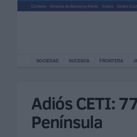
Contacto
Horarios de Barcos by Kikoto
Vuelos
Sorteo Cruz
SOCIEDAD
SUCESOS
FRONTERA
J
Adiós CETI: 77
Península