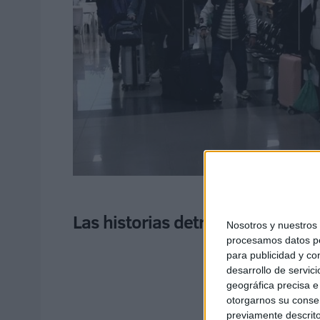
Las historias detrás de las pers
Nosotros y nuestro
procesamos datos per
para publicidad y co
desarrollo de servici
geográfica precisa e 
otorgarnos su conse
previamente descrito