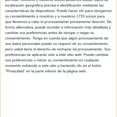
mostrador informativo y un mercadillo con objetos
localización geográfica precisa e identificación mediante las
realizados por usuarios de la asociación en el taller de
características de dispositivos. Puede hacer clic para otorgarnos
manualidades.
su consentimiento a nosotros y a nuestros 1733 socios para
que llevemos a cabo el procesamiento previamente descrito. De
La presidente de ADEN, Ana Isabel García, ha subrayado
forma alternativa, puede acceder a información más detallada y
que la
investigación
juega un papel fundamental en este
cambiar sus preferencias antes de otorgar o negar su
consentimiento.
Tenga en cuenta que algún procesamiento de
tipo de enfermedades, ya que “esta es primordial, es por
sus datos personales puede no requerir de su consentimiento,
ello que este año reivindicamos es que el tiempo de
pero usted tiene el derecho de rechazar tal procesamiento. Sus
diagnóstico
se acorte, porque tienen de media cinco años
preferencias se aplicarán solo a este sitio web. Puede cambiar
de diagnóstico, para que esta detección sea lo más rápida
sus preferencias o retirar su consentimiento en cualquier
posible”.
momento volviendo a este sitio y haciendo clic en el botón
"Privacidad" en la parte inferior de la página web.
Además, ha destacado la importancia de visibilizar este
tipo de asociaciones indicando que “es fundamental que la
población nos conozca y que sepan donde estamos por si
tienen algún problema sepan donde acudir”.
Asimismo, ha explicado qué ha consistido esta iniciativa,
ya que no solo se ha dado información y montado un