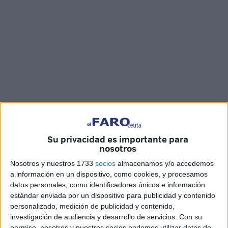
Fotos: C.D. / Vídeo: Juan Mosquera
Su privacidad es importante para
nosotros
La Asociación de Discapacitados de Enfermedades
Nosotros y nuestros 1733
socios
almacenamos y/o accedemos
a información en un dispositivo, como cookies, y procesamos
Neurológicas –Enfermedades Raras- (
ADEN
), ha
datos personales, como identificadores únicos e información
celebrado este martes, en la céntrica plaza de los reyes de
estándar enviada por un dispositivo para publicidad y contenido
Ceuta, el
Día Mundial de las Enfermedades Raras
bajo
personalizado, medición de publicidad y contenido,
el lema ‘Haz que el tiempo vaya a nuestro favor’, con un
investigación de audiencia y desarrollo de servicios.
Con su
permiso, nosotros y nuestros socios podemos utilizar datos de