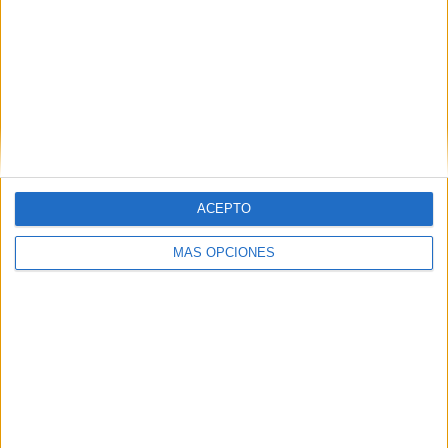
precisión alineándolos con los objetivos de la Alianza de
Salud de vanguardia”; y “reconocer la especialidad de
genética en España y equipararse así al resto de países
europeos, con la intención de implementar todos los
avances que están aconteciendo en genómica y que
respalde el desarrollo de la medicina personalizada en
nuestro país”.
ACEPTO
MÁS OPCIONES