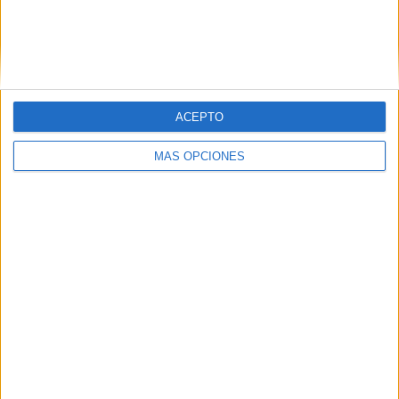
ACEPTO
MÁS OPCIONES
FOTO: jorgelorenzo99
Se retiró
finalmente
en el año 2019
. Posteriormente, en el
2022 se unió a DAZN como comentarista
de las
transmisiones del Campeonato Mundial de MotoGP en
España.
Además, en el año siguiente,
participó en el campeonato