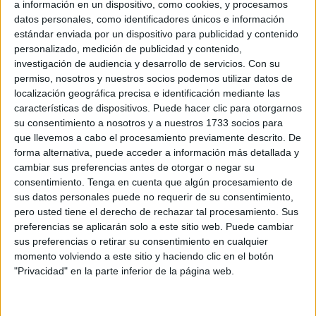
a información en un dispositivo, como cookies, y procesamos
datos personales, como identificadores únicos e información
El
motorista
, ya retirado,
procedió con el acto
estándar enviada por un dispositivo para publicidad y contenido
protocolario posicionándose en el centro del terreno
personalizado, medición de publicidad y contenido,
de juego
. La grada estaba expectante, admirando una de
investigación de audiencia y desarrollo de servicios.
Con su
permiso, nosotros y nuestros socios podemos utilizar datos de
las mayores figuras del deporte nacional.
localización geográfica precisa e identificación mediante las
características de dispositivos. Puede hacer clic para otorgarnos
su consentimiento a nosotros y a nuestros 1733 socios para
que llevemos a cabo el procesamiento previamente descrito. De
forma alternativa, puede acceder a información más detallada y
cambiar sus preferencias antes de otorgar o negar su
consentimiento.
Tenga en cuenta que algún procesamiento de
sus datos personales puede no requerir de su consentimiento,
pero usted tiene el derecho de rechazar tal procesamiento. Sus
preferencias se aplicarán solo a este sitio web. Puede cambiar
sus preferencias o retirar su consentimiento en cualquier
momento volviendo a este sitio y haciendo clic en el botón
"Privacidad" en la parte inferior de la página web.