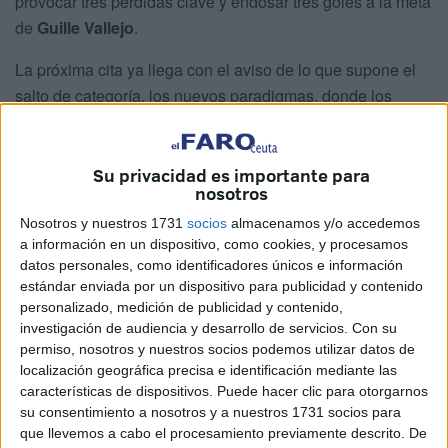
provocar tres perdidas clave y endosar tres goles a la meta
de
Guille Vallejo
.
La próxima cita ya llega con el aviso de lo que supone el
salto de categoría, los nuevos paradigmas, donde los
rivales son perros viejos del fútbol profesional. La
AD
Ceuta
recibirá al
Sporting de Gijón
el sábado 23 a las
19:00 horas, la puesta de gala
del Alfonso Murube
.
Su privacidad es importante para
nosotros
José Juan no está contento
Nosotros y nuestros 1731
socios
almacenamos y/o accedemos
a información en un dispositivo, como cookies, y procesamos
datos personales, como identificadores únicos e información
El técnico de la AD Ceuta no acabó el partido satisfecho.
estándar enviada por un dispositivo para publicidad y contenido
Con palabras que vislumbraban amargor y enfado, recalcó
personalizado, medición de publicidad y contenido,
en la rueda de prensa en la que compareció que el juego
investigación de audiencia y desarrollo de servicios.
Con su
mostrado fue “faltar el respeto a lo que entrenamos a
permiso, nosotros y nuestros socios podemos utilizar datos de
localización geográfica precisa e identificación mediante las
diario”.
características de dispositivos. Puede hacer clic para otorgarnos
su consentimiento a nosotros y a nuestros 1731 socios para
El míster del Ceuta reflexionó sobre el cambio de una
que llevemos a cabo el procesamiento previamente descrito. De
categoría a otra: “
Pasas de jugar en Primera RFEF a