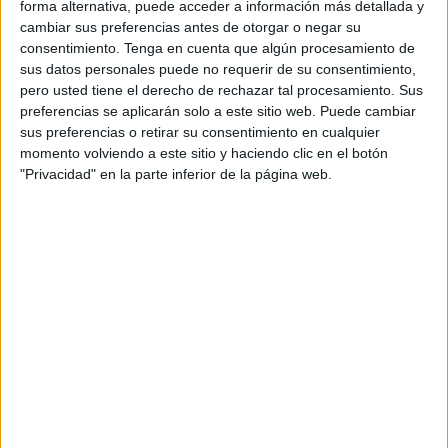
forma alternativa, puede acceder a información más detallada y
hacerlo en un campo como el del Valladolid
. Una nueva
cambiar sus preferencias antes de otorgar o negar su
categoría y un nuevo escenario, y la diferencia se nota",
consentimiento.
Tenga en cuenta que algún procesamiento de
sus datos personales puede no requerir de su consentimiento,
explicó el entrenador del Ceuta reconociendo la dificultad
pero usted tiene el derecho de rechazar tal procesamiento. Sus
del encuentro.
preferencias se aplicarán solo a este sitio web. Puede cambiar
sus preferencias o retirar su consentimiento en cualquier
momento volviendo a este sitio y haciendo clic en el botón
"Privacidad" en la parte inferior de la página web.