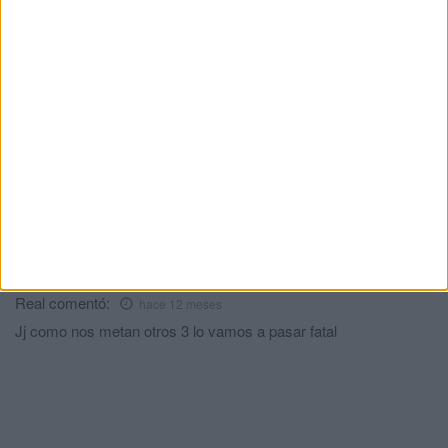
La AD Ceuta B trabaja ya pensando en la
siguiente temporada
HACE 22 HORAS
Ramia Maimón renueva con el BM
Estudiantes
HACE 22 HORAS
Comments
1
Real
comentó:
hace 12 meses
Jj como nos metan otros 3 lo vamos a pasar fatal