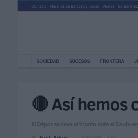
Contacto
Horarios de Barcos by Kikoto
Vuelos
Sorteo Cruz
SOCIEDAD
SUCESOS
FRONTERA
J
🔴 Así hemos 
El Dépor se lleva el triunfo ante el Ceuta 
Por
José L. Echarri
14/03/2026 - 19:19