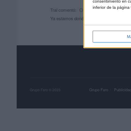
consentimiento en cu
inferior de la página
Tral
comentó:
hace 5 meses
Ya estamos donde nos toca con los grande
M
Grupo Faro
Publicida
Grupo Faro © 2023