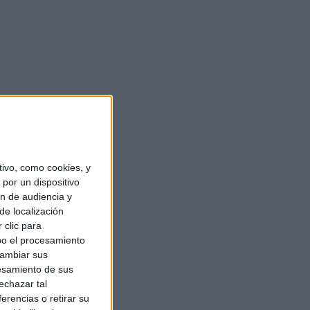
ivo, como cookies, y
por un dispositivo
ón de audiencia y
de localización
 clic para
bo el procesamiento
cambiar sus
esamiento de sus
echazar tal
erencias o retirar su