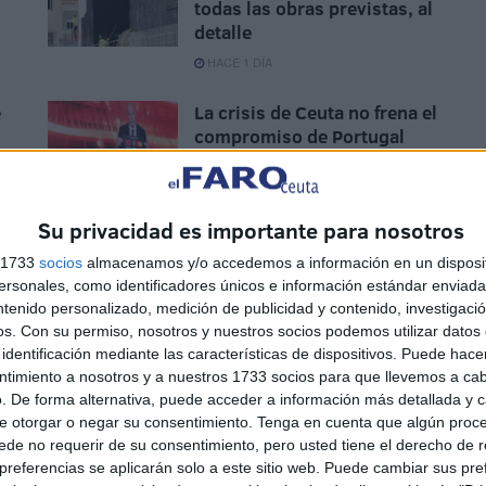
todas las obras previstas, al
detalle
HACE 1 DÍA
e
La crisis de Ceuta no frena el
compromiso de Portugal
con el Mundial 2030 junto a
España y Marruecos
HACE 2 DÍAS
Su privacidad es importante para nosotros
sé
Horario y dónde ver el XII
s 1733
socios
almacenamos y/o accedemos a información en un disposit
Trofeo de Feria: un Ceuta-
sonales, como identificadores únicos e información estándar enviada 
ntenido personalizado, medición de publicidad y contenido, investigaci
Málaga para terminar la
os.
Con su permiso, nosotros y nuestros socios podemos utilizar datos 
pretemporada
identificación mediante las características de dispositivos. Puede hacer
HACE 2 DÍAS
ntimiento a nosotros y a nuestros 1733 socios para que llevemos a ca
. De forma alternativa, puede acceder a información más detallada y 
e otorgar o negar su consentimiento.
Tenga en cuenta que algún proc
de no requerir de su consentimiento, pero usted tiene el derecho de r
referencias se aplicarán solo a este sitio web. Puede cambiar sus pref