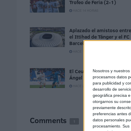
Trofeo de Feria (2-1)
HACE 14 HORAS
Aplazado el amistoso entr
el Ittihad de Tánger y el FC
Barcelona
HACE 1 DÍA
El Ceuta, a la espera de Jo
Nosotros y nuestro
Ángel Jurado del Dépor
procesamos datos per
para publicidad y co
HACE 2 DÍAS
desarrollo de servici
geográfica precisa e 
otorgarnos su conse
previamente descrito
preferencias antes d
Comments
datos personales pue
1
procesamiento. Sus p