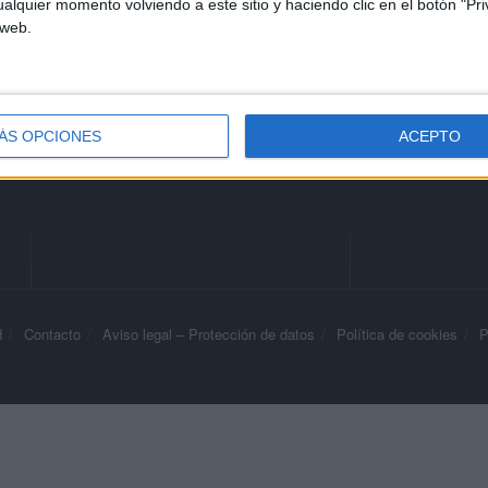
alquier momento volviendo a este sitio y haciendo clic en el botón "Pri
 web.
s nada ya nos queda los tres puntos pero habrá que sudarlos
ÁS OPCIONES
ACEPTO
d
Contacto
Aviso legal – Protección de datos
Política de cookies
P