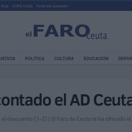
 Roja
COPE Ceuta
Portal del suscriptor
USTICIA
POLÍTICA
CULTURA
EDUCACIÓN
DEPO
contado el AD Ceut
en el descuento (1-2) | El Faro de Ceuta te ha ofrecido e