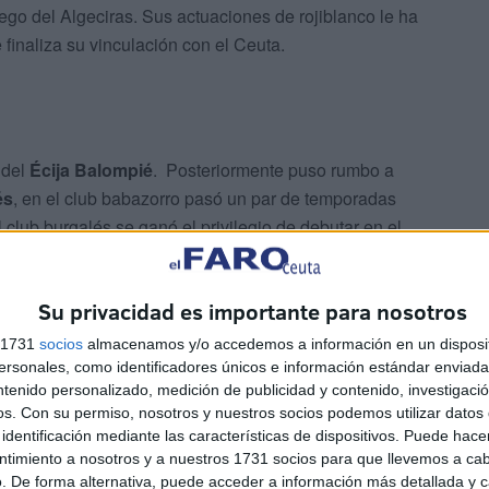
ego del Algeciras. Sus actuaciones de rojiblanco le ha
finaliza su vinculación con el Ceuta.
 del
Écija Balompié
. Posteriormente puso rumbo a
és
, en el club babazorro pasó un par de temporadas
l club burgalés se ganó el privilegio de debutar en el
l privilegio de gozar de minutos en el primer equipo.
Su privacidad es importante para nosotros
s 1731
socios
almacenamos y/o accedemos a información en un disposit
sonales, como identificadores únicos e información estándar enviada 
ntenido personalizado, medición de publicidad y contenido, investigaci
os.
Con su permiso, nosotros y nuestros socios podemos utilizar datos 
identificación mediante las características de dispositivos. Puede hacer
itio con Lolo Escobar, por lo que jugó el segundo tramo
ntimiento a nosotros y a nuestros 1731 socios para que llevemos a ca
l Arenteiro gallego. Con Fran Justo en el banquillo en el
. De forma alternativa, puede acceder a información más detallada y 