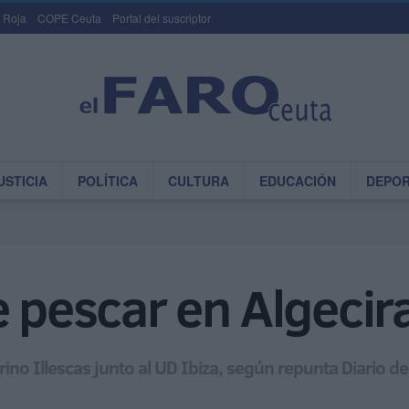
 Roja
COPE Ceuta
Portal del suscriptor
USTICIA
POLÍTICA
CULTURA
EDUCACIÓN
DEPO
e pescar en Algecir
rino Illescas junto al UD Ibiza, según repunta Diario de