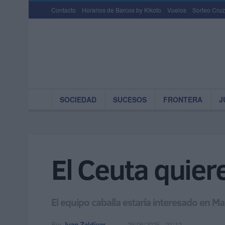
Contacto
Horarios de Barcos by Kikoto
Vuelos
Sorteo Cruz
SOCIEDAD
SUCESOS
FRONTERA
J
El Ceuta quier
El equipo caballa estaría interesado en Ma
Por
Juan Zaldívar
26/06/2025 - 21:12