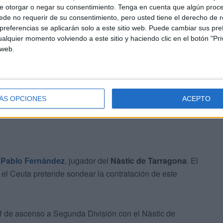
r de casi 3000 minutos la pasada temporada.
e otorgar o negar su consentimiento.
Tenga en cuenta que algún proc
de no requerir de su consentimiento, pero usted tiene el derecho de r
referencias se aplicarán solo a este sitio web. Puede cambiar sus pref
y un hueco en el equipo que podría ser para el ‘19’ del
alquier momento volviendo a este sitio y haciendo clic en el botón "Pri
uier club.
 web.
ÁS OPCIONES
ACEPTO
e
Pablo Fernández
, jugador del
Nàstic de Tarragona
. El
y el Ceuta pretende sondear la contratación de este
ff de ascenso a Segunda División con el Nàstic de