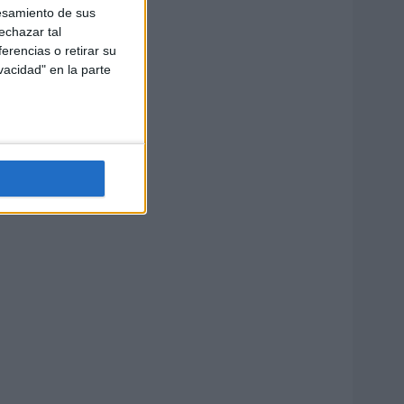
esamiento de sus
echazar tal
erencias o retirar su
vacidad" en la parte