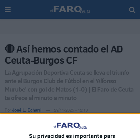
🔴 Así hemos contado el AD
Ceuta-Burgos CF
La Agrupación Deportiva Ceuta se lleva el triunfo
ante el Burgos Club de Fútbol en el 'Alfonso
Murube' con gol de Matos (1-0) | El Faro de Ceuta
te ofrece el minuto a minuto
Por
José L. Echarri
29/11/2025 - 12:18
Su privacidad es importante para