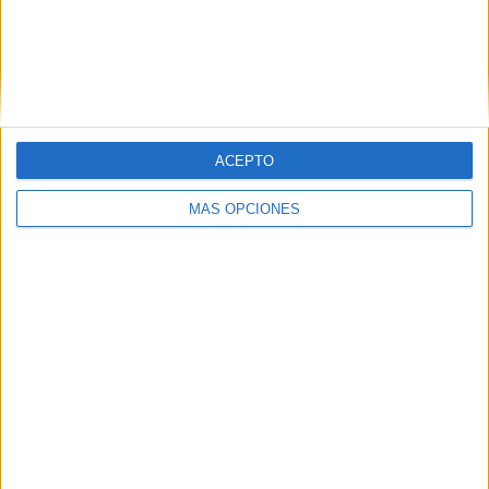
HACE 2 DÍAS
Horario y dónde ver el XII Trofeo de
Feria: un Ceuta-Málaga para terminar la
pretemporada
HACE 2 DÍAS
ACEPTO
MÁS OPCIONES