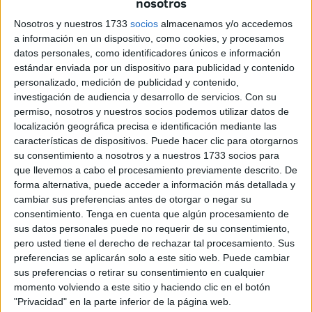
nosotros
Nosotros y nuestros 1733
socios
almacenamos y/o accedemos
a información en un dispositivo, como cookies, y procesamos
datos personales, como identificadores únicos e información
estándar enviada por un dispositivo para publicidad y contenido
personalizado, medición de publicidad y contenido,
investigación de audiencia y desarrollo de servicios.
Con su
permiso, nosotros y nuestros socios podemos utilizar datos de
localización geográfica precisa e identificación mediante las
características de dispositivos. Puede hacer clic para otorgarnos
su consentimiento a nosotros y a nuestros 1733 socios para
Foto: @ADCeuta_FC
que llevemos a cabo el procesamiento previamente descrito. De
forma alternativa, puede acceder a información más detallada y
cambiar sus preferencias antes de otorgar o negar su
consentimiento.
Tenga en cuenta que algún procesamiento de
sus datos personales puede no requerir de su consentimiento,
Tags:
AD Ceuta
deportes
Estadio Alfonso Murube
pero usted tiene el derecho de rechazar tal procesamiento. Sus
Fútbol
preferencias se aplicarán solo a este sitio web. Puede cambiar
sus preferencias o retirar su consentimiento en cualquier
momento volviendo a este sitio y haciendo clic en el botón
Related
Posts
"Privacidad" en la parte inferior de la página web.