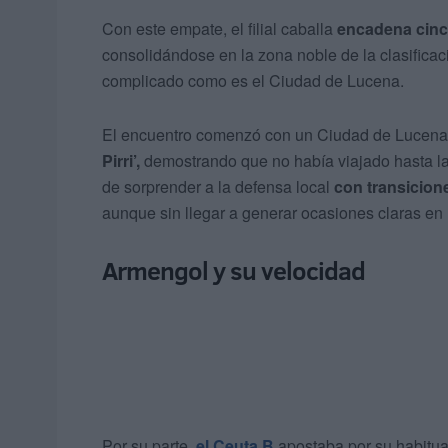
Con este empate, el filial caballa
encadena cinco
consolidándose en la zona noble de la clasificaci
complicado como es el Ciudad de Lucena.
El encuentro comenzó con un Ciudad de Lucen
Pirri’,
demostrando que no había viajado hasta la 
de sorprender a la defensa local
con transicione
aunque sin llegar a generar ocasiones claras en
Armengol y su velocidad
Por su parte,
el Ceuta B
apostaba por su habitual 