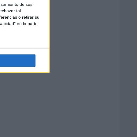
esamiento de sus
echazar tal
erencias o retirar su
vacidad" en la parte