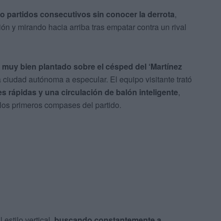
 partidos consecutivos sin conocer la derrota
,
ón y mirando hacia arriba tras empatar contra un rival
a
muy bien plantado sobre el césped del ‘Martínez
ciudad autónoma a especular. El equipo visitante trató
s rápidas y una circulación de balón inteligente
,
 los primeros compases del partido.
estilo vertical
, buscando constantemente a