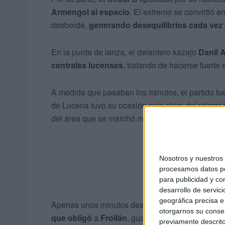
Armengol al espacio
. El extremo se convirtió 
desborde,
generando desequilibrios cada vez 
En la punta de lanza, el delantero kazajo
Danil 
centrales lucenses
, tratando de hacerse fuerte 
A medida que pasaban los minutos, el partido fu
de Lucena tuvo su ocasión más clara del primer
del área que se marchó muy cerca del palo.
Nosotros y nuestro
procesamos datos per
para publicidad y co
desarrollo de servici
geográfica precisa e 
Apenas unos minutos después,
Gonzalo Guzmán
otorgarnos su conse
que obligó
a
Froilán
, guardameta visitante, a vo
previamente descrito