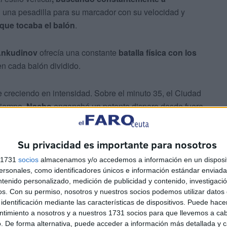
en una pesadilla para su marcador con su velocidad y
que tocaba el balón
.
Ankudinov
ofrecía una constante
batalla física con los
en cada balón dividido.
e creciendo en intensidad. Sobre el minuto 35, el Ciudad
 tiempo.
Nacho
enganchó un potente disparo desde fuera
Su privacidad es importante para nosotros
s 1731
socios
almacenamos y/o accedemos a información en un disposit
sonales, como identificadores únicos e información estándar enviada 
ntenido personalizado, medición de publicidad y contenido, investigaci
os.
Con su permiso, nosotros y nuestros socios podemos utilizar datos 
identificación mediante las características de dispositivos. Puede hacer
 también probó fortuna con un lanzamiento seco
ntimiento a nosotros y a nuestros 1731 socios para que llevemos a ca
lar y enviar el balón a córner con una estirada
. De forma alternativa, puede acceder a información más detallada y 