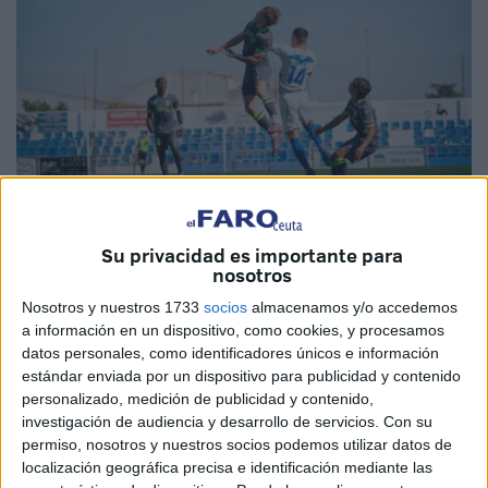
Imágenes: AD Ceuta
Su privacidad es importante para
nosotros
Nosotros y nuestros 1733
socios
almacenamos y/o accedemos
El Ceuta B
continúa con su buena dinámica
y este
a información en un dispositivo, como cookies, y procesamos
datos personales, como identificadores únicos e información
sábado logró una valiosa victoria a domicilio ante el
estándar enviada por un dispositivo para publicidad y contenido
Bollullos por 0-1. Un solitario tanto de penalti en el minuto
personalizado, medición de publicidad y contenido,
71 bastó para que el filial caballa
sumara su segunda
investigación de audiencia y desarrollo de servicios.
Con su
victoria consecutiva
y escale hasta los puestos de playoff
permiso, nosotros y nuestros socios podemos utilizar datos de
localización geográfica precisa e identificación mediante las
con 8 puntos, firmando
así su cuarto partido