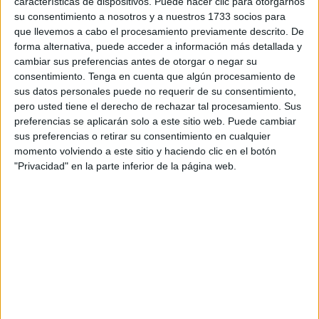
características de dispositivos. Puede hacer clic para otorgarnos
consecutivo sin conocer la derrota desde la jornada
su consentimiento a nosotros y a nuestros 1733 socios para
inaugural en Pozoblanco.
que llevemos a cabo el procesamiento previamente descrito. De
forma alternativa, puede acceder a información más detallada y
Los de Ceuta saltaron al campo de Bollullos con un once
cambiar sus preferencias antes de otorgar o negar su
inicial formado por Pery; Pereke, Curro, Gámez; Josema,
consentimiento.
Tenga en cuenta que algún procesamiento de
sus datos personales puede no requerir de su consentimiento,
Armentertos, Arick, Guzmán, Michael, Danil y Armengol.
pero usted tiene el derecho de rechazar tal procesamiento. Sus
Desde el primer minuto,
ambos conjuntos demostraron
preferencias se aplicarán solo a este sitio web. Puede cambiar
su intención de hacerse con el control del partido
,
sus preferencias o retirar su consentimiento en cualquier
aunque el primer tiempo se cerró sin goles y con pocas
momento volviendo a este sitio y haciendo clic en el botón
"Privacidad" en la parte inferior de la página web.
ocasiones claras en ambas áreas.