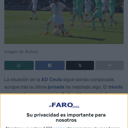
Imagen de Archivo
La situación de la
AD Ceuta
sigue siendo complicada,
aunque tras la última
jornada
ha mejorado algo. El
triunfo
conseguido en casa ante la
Cultural Leonesa
, le hace
recortar puntos con los equipos que le preceden en la
clasificación y estar ahora a 11 de la zona de
Su privacidad es importante para
permanencia.
nosotros