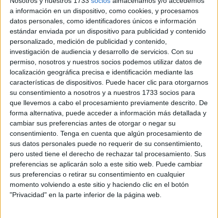
El conjunto de José Juan Romero vio, por fin, la luz a final
Nosotros y nuestros 1733
socios
almacenamos y/o accedemos
a información en un dispositivo, como cookies, y procesamos
del túnel y tras el empate ante el
Real Madrid Castilla
, el
datos personales, como identificadores únicos e información
equipo consiguió su tercer triunfo de la temporada frente a
estándar enviada por un dispositivo para publicidad y contenido
la escuadra leonesa.
personalizado, medición de publicidad y contenido,
investigación de audiencia y desarrollo de servicios.
Con su
La confianza y la moral ha vuelto y eso le está dando
permiso, nosotros y nuestros socios podemos utilizar datos de
buenos resultados. Cuatro puntos en las dos últimas
localización geográfica precisa e identificación mediante las
características de dispositivos. Puede hacer clic para otorgarnos
jornadas, hace que este Ceuta siga creyendo en sus
su consentimiento a nosotros y a nuestros 1733 socios para
posibilidades sobre todo ahora que ha empezado a
que llevemos a cabo el procesamiento previamente descrito. De
recortar.
forma alternativa, puede acceder a información más detallada y
cambiar sus preferencias antes de otorgar o negar su
Once puntos siguen siendo una loza con demasiada
consentimiento.
Tenga en cuenta que algún procesamiento de
carga, pero la ventaja es que aún quedan muchos partidos
sus datos personales puede no requerir de su consentimiento,
pero usted tiene el derecho de rechazar tal procesamiento. Sus
por delante para revertir la situación. Son 18 partidos, con
preferencias se aplicarán solo a este sitio web. Puede cambiar
un total de 54 puntos en juego, los que restan para poner
sus preferencias o retirar su consentimiento en cualquier
fin a la presente temporada.
momento volviendo a este sitio y haciendo clic en el botón
"Privacidad" en la parte inferior de la página web.
La directiva no arroja la toalla y sigue trayendo nuevos
futbolistas. Tras la incorporación de Alberto Gil, el club