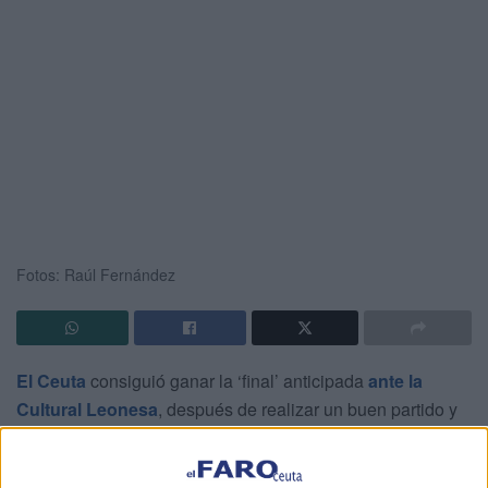
Fotos: Raúl Fernández
El Ceuta
consiguió ganar la ‘final’ anticipada
ante la
Cultural Leonesa
, después de realizar un buen partido y
aguantar en el tramo final del encuentro. El equipo
necesitaba conseguir la victoria y lo logró, lo que le deja