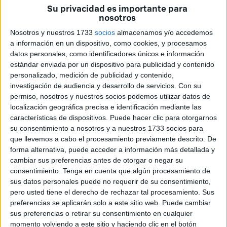
con opciones de conseguir la permanencia.
Su privacidad es importante para
nosotros
El encuentro era totalmente distinto al del jueves, menos
Nosotros y nuestros 1733
socios
almacenamos y/o accedemos
público y otra motivación sobre el terreno de juego.
Era el
a información en un dispositivo, como cookies, y procesamos
partido de la ‘Liga’
del conjunto caballa, era el momento
datos personales, como identificadores únicos e información
de reaccionar y eso así lo sentía la plantilla y el cuerpo
estándar enviada por un dispositivo para publicidad y contenido
técnico.
personalizado, medición de publicidad y contenido,
investigación de audiencia y desarrollo de servicios.
Con su
José Juan Romero introdujo muchos cambios con
permiso, nosotros y nuestros socios podemos utilizar datos de
localización geográfica precisa e identificación mediante las
respecto al último compromiso ante el Barcelona y también
características de dispositivos. Puede hacer clic para otorgarnos
el de Liga ante el Real Madrid Castilla.
su consentimiento a nosotros y a nuestros 1733 socios para
que llevemos a cabo el procesamiento previamente descrito. De
Entraba Barrera en el lateral derecho, Macías en el
forma alternativa, puede acceder a información más detallada y
izquierdo, Danese de central junto a Juan Gutiérrrez y
cambiar sus preferencias antes de otorgar o negar su
Julio, Luismi y Samu Casais en el centro del campo.
consentimiento.
Tenga en cuenta que algún procesamiento de
sus datos personales puede no requerir de su consentimiento,
El encuentro era una ‘final’ y no se podía perder. Así
pero usted tiene el derecho de rechazar tal procesamiento. Sus
preferencias se aplicarán solo a este sitio web. Puede cambiar
empezó el Ceuta mejor que su rival, que apenas inquietó
sus preferencias o retirar su consentimiento en cualquier
al conjunto caballa en todo el primer tiempo.
momento volviendo a este sitio y haciendo clic en el botón