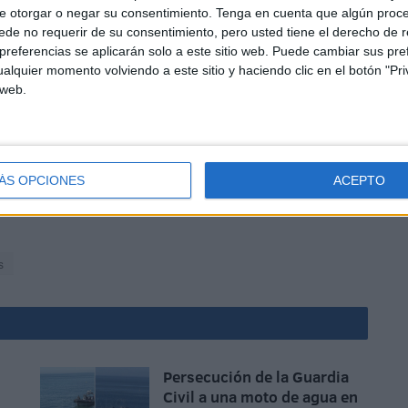
e otorgar o negar su consentimiento.
Tenga en cuenta que algún proc
de no requerir de su consentimiento, pero usted tiene el derecho de r
referencias se aplicarán solo a este sitio web. Puede cambiar sus pref
alquier momento volviendo a este sitio y haciendo clic en el botón "Pri
 web.
aló que no entendía por qué se le había denunciado y su
ÁS OPCIONES
ACEPTO
ido a comprar agua a un establecimiento para su nieto
s
Persecución de la Guardia
Civil a una moto de agua en