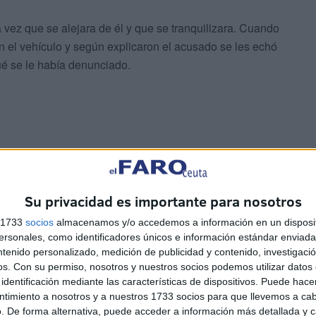
 vez que se alejara de él y que se tranquilizara. Cuando
n el vehículo y según explicaron el acusado se les echó
ué se le había denunciado.
Su privacidad es importante para nosotros
s 1733
socios
almacenamos y/o accedemos a información en un disposit
sonales, como identificadores únicos e información estándar enviada 
ntenido personalizado, medición de publicidad y contenido, investigaci
os.
Con su permiso, nosotros y nuestros socios podemos utilizar datos 
do, al conocer que lo iban a denunciar, cambió la versión
identificación mediante las características de dispositivos. Puede hacer
arrafa de agua. Cuando se volvieron a bajar del coche, el
ntimiento a nosotros y a nuestros 1733 socios para que llevemos a ca
ar a uno de los agentes que pudo pararlo con el brazo y
. De forma alternativa, puede acceder a información más detallada y 