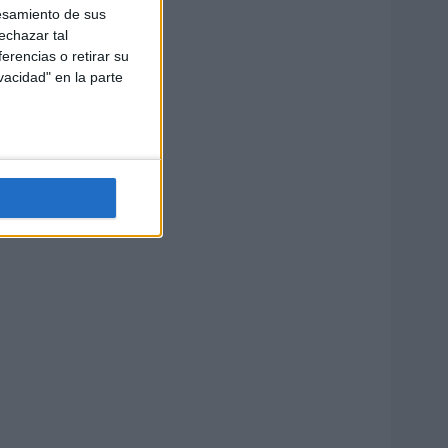
esamiento de sus
echazar tal
erencias o retirar su
vacidad" en la parte