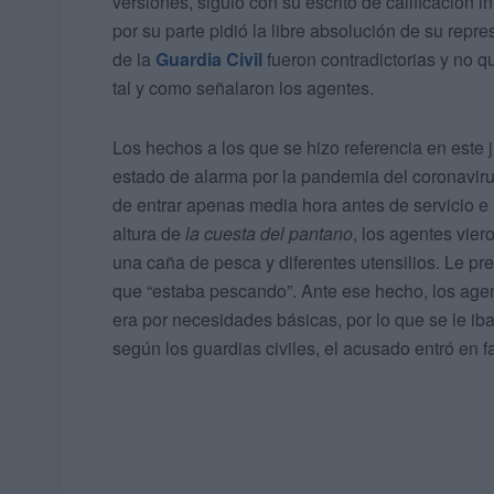
versiones, siguió con su escrito de calificación 
por su parte pidió la libre absolución de su repr
de la
Guardia Civil
fueron contradictorias y no q
tal y como señalaron los agentes.
Los hechos a los que se hizo referencia en este 
estado de alarma por la pandemia del coronavir
de entrar apenas media hora antes de servicio e
altura de
la cuesta del pantano
, los agentes vie
una caña de pesca y diferentes utensilios. Le pr
que “estaba pescando”. Ante ese hecho, los agent
era por necesidades básicas, por lo que se le i
según los guardias civiles, el acusado entró en 