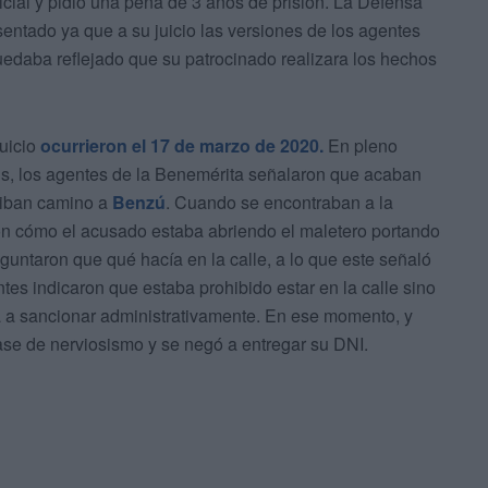
inicial y pidió una pena de 3 años de prisión. La Defensa
esentado ya que a su juicio las versiones de los agentes
uedaba reflejado que su patrocinado realizara los hechos
juicio
ocurrieron el 17 de marzo de 2020.
En pleno
us, los agentes de la Benemérita señalaron que acaban
 iban camino a
Benzú
. Cuando se encontraban a la
ron cómo el acusado estaba abriendo el maletero portando
eguntaron que qué hacía en la calle, a lo que este señaló
es indicaron que estaba prohibido estar en la calle sino
ba a sancionar administrativamente. En ese momento, y
fase de nerviosismo y se negó a entregar su DNI.