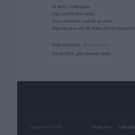
Ni tanto ni tampoco.
Hay mucho jhon wein.
Dos versiones cual es la veraz.
Algunos que van de listos por el mundo(en
Rick
comentó:
hace 5 años
No se Rick ,pero parece falso
Grupo Faro
Publicida
Grupo Faro © 2023