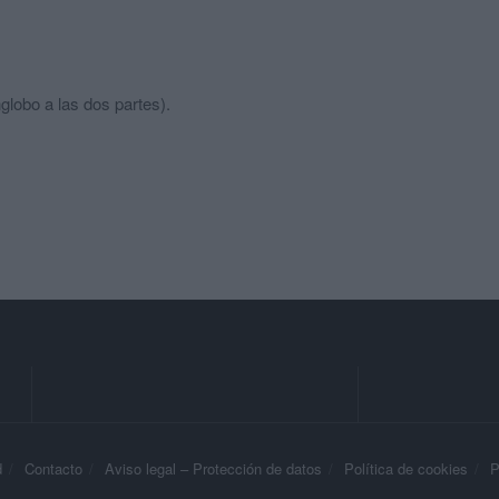
globo a las dos partes).
d
Contacto
Aviso legal – Protección de datos
Política de cookies
P