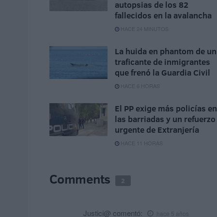
autopsias de los 82
fallecidos en la avalancha
HACE 24 MINUTOS
La huida en phantom de un
traficante de inmigrantes
que frenó la Guardia Civil
HACE 6 HORAS
El PP exige más policías en
las barriadas y un refuerzo
urgente de Extranjería
HACE 11 HORAS
Comments
2
Justici@
comentó:
hace 5 años