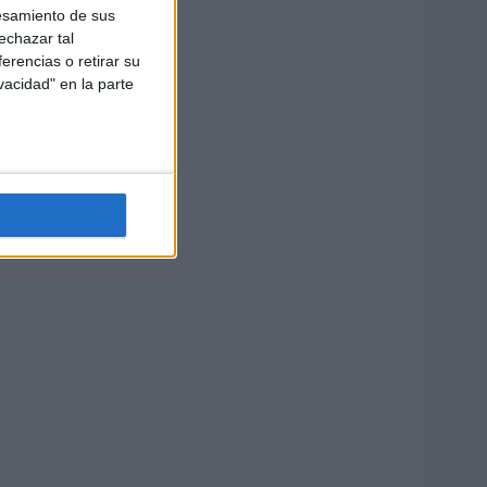
esamiento de sus
echazar tal
erencias o retirar su
vacidad" en la parte