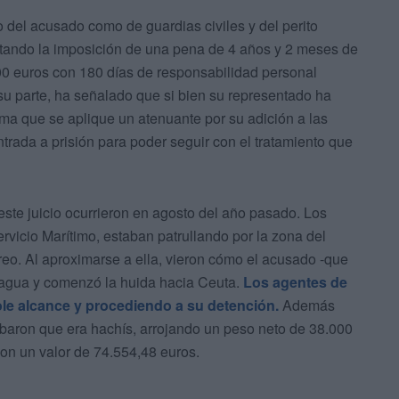
to del acusado como de guardias civiles y del perito
icitando la imposición de una pena de 4 años y 2 meses de
00 euros con 180 días de responsabilidad personal
su parte, ha señalado que si bien su representado ha
ma que se aplique un atenuante por su adición a las
trada a prisión para poder seguir con el tratamiento que
ste juicio ocurrieron en agosto del año pasado. Los
ervicio Marítimo, estaban patrullando por la zona del
eo. Al aproximarse a ella, vieron cómo el acusado -que
l agua y comenzó la huida hacia Ceuta.
Los agentes de
le alcance y procediendo a su detención.
Además
baron que era hachís, arrojando un peso neto de 38.000
on un valor de 74.554,48 euros.