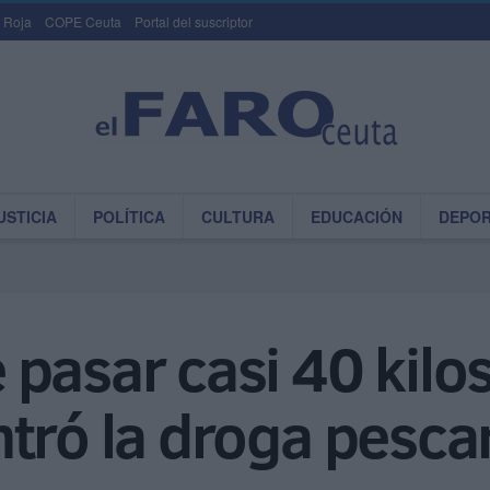
 Roja
COPE Ceuta
Portal del suscriptor
USTICIA
POLÍTICA
CULTURA
EDUCACIÓN
DEPO
pasar casi 40 kilo
ntró la droga pesc