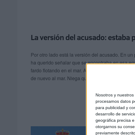
La versión del acusado: estaba 
Por otro lado está la versión del acusado. En u
ha querido señalar que se encontraba en esa e
fardo flotando en el mar. Al verlo, lo cogió y cua
de nuevo al mar. Niega que huyera de la Guardia
Nosotros y nuestro
procesamos datos per
para publicidad y co
desarrollo de servici
geográfica precisa e 
otorgarnos su conse
previamente descrito