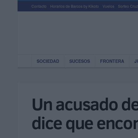
Contacto
Horarios de Barcos by Kikoto
Vuelos
Sorteo Cruz
SOCIEDAD
SUCESOS
FRONTERA
J
Un acusado de 
dice que enco