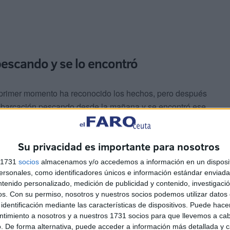
pescando y se lo encontró
n primer momento ha reconocido los hechos, pero después
mbarcación pescando desde la mañana y se encontró ese
ndo vio al Servicio Marítimo se puso nervioso y lo arrojó
 Civil y que desconocía que el paquete contenía droga.
Su privacidad es importante para nosotros
s 1731
socios
almacenamos y/o accedemos a información en un disposit
sonales, como identificadores únicos e información estándar enviada 
ntenido personalizado, medición de publicidad y contenido, investigaci
os.
Con su permiso, nosotros y nuestros socios podemos utilizar datos 
identificación mediante las características de dispositivos. Puede hacer
ntimiento a nosotros y a nuestros 1731 socios para que llevemos a ca
. De forma alternativa, puede acceder a información más detallada y 