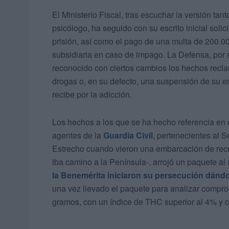
El Ministerio Fiscal, tras escuchar la versión tan
psicólogo, ha seguido con su escrito inicial sol
prisión, así como el pago de una multa de 200.0
subsidiaria en caso de impago. La Defensa, por 
reconocido con ciertos cambios los hechos recla
drogas o, en su defecto, una suspensión de su en
recibe por la adicción.
Los hechos a los que se ha hecho referencia en e
agentes de la
Guardia Civil
, pertenecientes al S
Estrecho cuando vieron una embarcación de recr
iba camino a la Península-, arrojó un paquete a
la Benemérita iniciaron su persecución dándo
una vez llevado el paquete para analizar compro
gramos, con un índice de THC superior al 4% y c