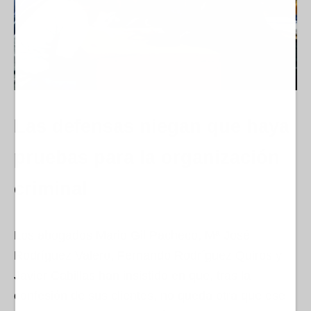
Las defensas niegan que haya
pruebas para la organización
criminal
Los abogados Mario Gil Pacheco, Mª José
Rodríguez Valero, Fernando Rodríguez Quiros y
Javier Cabillas han insistido en que, tras la
confesión de sus clientes, no queda otra que ese