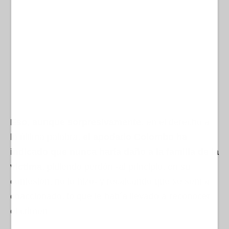
Eso, aunque sorpresivamente
, en el derecho a
la última palabra,
el apodado Colombo ha
indicado que nunca haría daño a la familia de la
víctima
, pidiendo perdón -al principio, en su
confesión, no lo hizo- y recalcando que se sentía
coaccionado, lo que le había llevado a reconocer
el crimen.