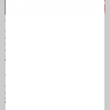
OPINIÓN
UGT se suma a la concentración de las
cuatro culturas: "Ceuta necesita unidad,
respuestas y más recursos"
UGT Ceuta participará este próximo domingo, 9 de agosto, a las
20.00 horas, en la…
07/08/2026
NOTICIAS
Ceuta invadida, sus médicos sobrepasados
En marzo de 2025, en el 5º aniversario de la declaración de alarma
por Covid,…
07/08/2026