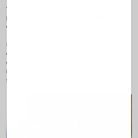
“piensen si hubiera sido un familiar suyo: unos
padres que se quedan sin hijo, dos niños que se
quedan sin padre”.
Ha apuntado a la figura de
‘Piolín’ como quien
dio las órdenes
, recalcando que todos estuvieron
de acuerdo para ir a matar a una persona
inocente. “Sean conscientes de cómo se queda la
familia”.