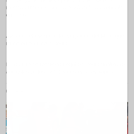
El Colegio de Médicos pide a Mónica García
medidas urgentes ante la "catástrofe asistencial"
en Ceuta
Aymane, el joven con la equipación del Milan que
murió en el cruce a Ceuta
El Instituto de Medicina Legal de Ceuta finaliza las
autopsias de los 82 fallecidos en la avalancha
ENTRADAS RECIENTES