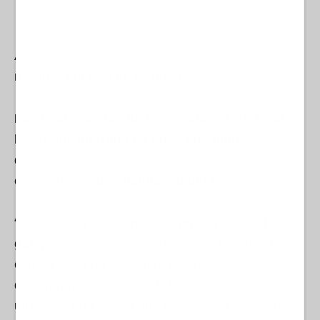
Además, en su examen, se encontraron restos de
residuos por disparo de arma.
La pistola con la que se asesinó a Dris Amar
había sido
utilizada en otros episodios
delictivos, lo que viene a evidenciar que era
empleada por
una banda criminal.
“Ese día
se pusieron de acuerdo para ir al
garaje
y acabar con su vida, con la finalidad de
cumplir con una extorsión. Estaban allí,
dispararon, además con la intención de matarle,
utilizando una pistola que había sido modificada”,