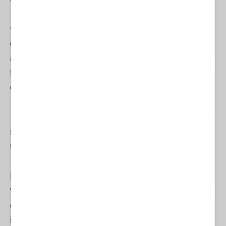
‘Colombo’
les ayudó ya que tenía llaves del
garaje y podía facilitar la escapada a los dos
autores, pero sin intervenir directamente en lo que
fue una clara ejecución, por lo que se le considera
cómplice de esos delitos.
‘Monito’
se encargó de dar la cobertura, avisando
si venía la Policía, por lo que se le acusa
únicamente de encubrimiento.
Los acusados confesos forman parte de una
“
banda que atemorizaba a la población
, con una
estructura preparada, usaban armas y estaba
integrada por miembros que seguían una