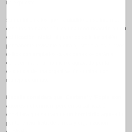
ha expuesto.
Son detalles a los que ha aludido en su informe,
después de hacer pública una
modificación en su
calificación inicial
, al pasar de solicitar prisión
permanente revisable a otra ajustada a los nuevos
delitos contemplados cuyas penas se darán a
conocer mañana: homicidio agravado por la
existencia de una organización criminal con
manejo de armas.
Fiscalía considera que ‘Castaña’ y ‘Popis’ son
autores del crimen
, pero en su calificación
considera que se trató de un
homicidio
agravado
por tenencia ilícita de armas y organización
criminal.