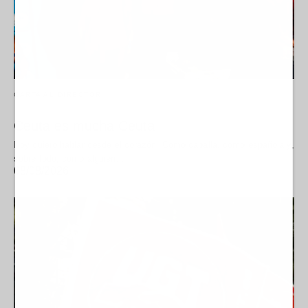
CARTA AL DIRECTOR
Ceuta es mucha Ceuta
Hoy quiero hablar desde el corazón. Como caballa, como española y,
sobre todo, como alguien…
08/08/2026