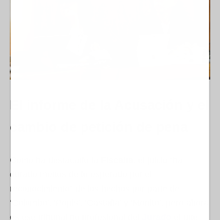
El informe de la Acusación y el
cambio de petición de pena
Como ha destacado la
Fiscalía
, el juicio “ha
durado menos de lo esperado por el
reconocimiento” de los hechos por parte de
‘Colombo’, ‘Popis’, ‘Castaña’ y ‘Monito’, pero ahora
es ese tribunal no profesional del
Jurado
el que