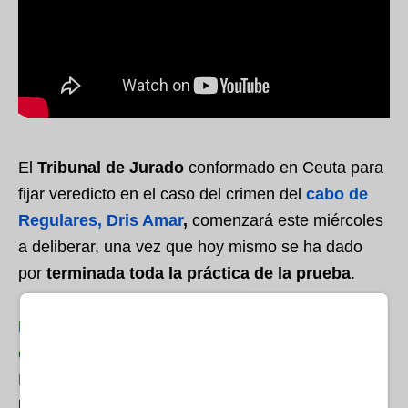
El
Tribunal de Jurado
conformado en Ceuta para
fijar veredicto en el caso del crimen del
cabo de
Regulares, Dris Amar
,
comenzará este miércoles
a deliberar, una vez que hoy mismo se ha dado
por
terminada toda la práctica de la prueba
.
Los 4 acusados han confesado su implicación
en la muerte
a disparos del cabo de Regulares,
Dris Amar, ocurrido en octubre de 2022 en la
barriada del Príncipe.