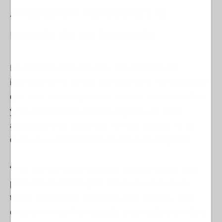
Acusación Particular: la
muerte de un inocente
La abogada Ana de Lima, que defiende los
intereses de la familia del cabo Dris, ha recordado
que este era una persona normal “como nosotros”
y “
lo mataron sin motivo alguno
, no tenía
absolutamente nada que ver con bandas, él se
dedicaba a
defender la bandera de España
”.
“Hay que
ser muy cobarde para ir contra una
persona desprotegida
. Piensen a la hora de
tomar la decisión”, ha dicho a los jurados, “que
estas personas
han dejado una viuda con hijos
,