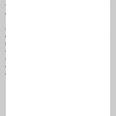
“debe valorar si ha quedado acreditado esto en lo
que todos estamos de acuerdo”.
En su informe, la Fiscalía recuerda que, más allá
de la confesión, se cuenta con la
declaración de
los agentes de la Policía
que “ha sido clara”.
Cuando se detuvo a los acusados, llevaban la
misma ropa que vieron los policías a los pistoleros
que, tapados con pasamontañas y bragas,
ejecutaron el crimen.