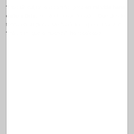
“Pido disculpas a la familia, pero
en mi vida haría
daño a Dris
, me siento coaccionado. Que dios lo
tenga en su gloria. Me ha dolido” que lo mataran
“más a mí que a muchos”, ha recalcado.