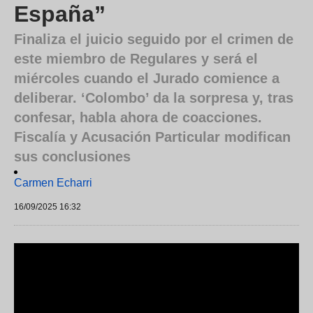
España”
Finaliza el juicio seguido por el crimen de
este miembro de Regulares y será el
miércoles cuando el Jurado comience a
deliberar. ‘Colombo’ da la sorpresa y, tras
confesar, habla ahora de coacciones.
Fiscalía y Acusación Particular modifican
sus conclusiones
Carmen Echarri
16/09/2025 16:32