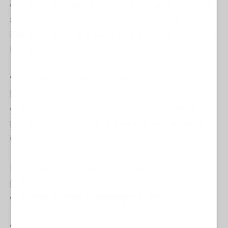
que todavía su hijo pequeño pregunta dónde está
su padre y que no sabíamos si a sus padres los
íbamos a enterrar antes del juicio”, ha expuesto en
un valiente discurso.
“Han tenido tres años para pedir perdón y no lo
han hecho. Quiero que tengan en cuenta todo
esto. Yo no ejerzo una acusación particular sin
pruebas. Ellos son una banda que ha matado al
cabo Dris”, ha indicado.
La letrada ha defendido la declaración de los
policías, además de las pruebas obtenidas por lo
que
“hay hechos e investigaciones”.
“A la hora de tomar la decisión” para su veredicto,