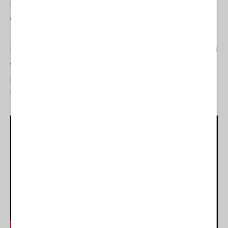
reconocimiento de la autoría, pero
han negado
que exista una organización criminal.
Consideran que no hay existencia de pruebas para
ese delito, indicando que, salvo declaraciones
policiales, no existe fundamento para unirlos en
una banda.