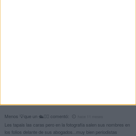
tráfico de drogas: la línea entre el
consumo y la venta
HACE 2 SEMANAS
Comments
5
Justicia
comentó:
hace 11 meses
Se debería sacar las caras, las caras de los asesinos y
personas que son un peligro para la población. Porque cuando
quieren bien que dan datos y les ponen caras en todas las
noticias.
Animo a la familia en estos momentos tan duros recordando
todo y viendo a los asesinos frente a ellos.
Menos 💡que un 🛳🏴‍☠️
comentó:
hace 11 meses
Les tapais las caras pero en la fotografía salen sus nombres en
los folios delante de sus abogados...muy bien periodistas