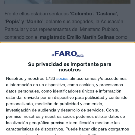
Frente ellos estaban sentados
‘Colombo’, ‘Castaña’,
‘Popis’ y ‘Monito’
; delante sus abogados, la Acusación
Particular y dos representantes del Ministerio Público,
contando con el
magistrado Emilio Martín Salinas
como
presidente.
Los acusados
han confesado el crimen
, tras un receso
Su privacidad es importante para
en el que han dialogado con sus abogados. Ha sido la
nosotros
gran sorpresa de esta vista, antes de proceder al
Nosotros y nuestros 1733
socios
almacenamos y/o accedemos
desarrollo de la práctica de la prueba. El juicio continúa.
a información en un dispositivo, como cookies, y procesamos
datos personales, como identificadores únicos e información
La confesión de los acusados
estándar enviada por un dispositivo para publicidad y contenido
personalizado, medición de publicidad y contenido,
investigación de audiencia y desarrollo de servicios.
Con su
permiso, nosotros y nuestros socios podemos utilizar datos de
localización geográfica precisa e identificación mediante las
características de dispositivos. Puede hacer clic para otorgarnos