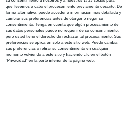
su consentimiento a nosotros y a nuestros 1733 socios para
que llevemos a cabo el procesamiento previamente descrito. De
forma alternativa, puede acceder a información más detallada y
cambiar sus preferencias antes de otorgar o negar su
consentimiento.
Tenga en cuenta que algún procesamiento de
sus datos personales puede no requerir de su consentimiento,
pero usted tiene el derecho de rechazar tal procesamiento. Sus
preferencias se aplicarán solo a este sitio web. Puede cambiar
sus preferencias o retirar su consentimiento en cualquier
momento volviendo a este sitio y haciendo clic en el botón
"Privacidad" en la parte inferior de la página web.
Todos los acusados, uno por uno, han declarado a las
preguntas formuladas y lo han hecho para
reconocer el
crimen
.
El apodado ‘Castaña’ ha sido el primero en
confesar
que se puso de acuerdo con los demás
acusados para terminar con la vida de Dris Amar.
Ha pedido perdón a la familia por lo ocurrido.
Después ha
declarado ‘Popis’
y lo ha hecho para reconocer que se
puso de acuerdo con los demás acusados para acudir al
garaje para acabar con la vida del cabo Dris.