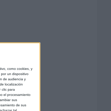
ivo, como cookies, y
por un dispositivo
ón de audiencia y
de localización
 clic para
bo el procesamiento
cambiar sus
esamiento de sus
echazar tal