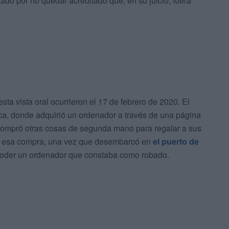
ado por no quedar acreditado que, en su juicio, fuera
ta vista oral ocurrieron el 17 de febrero de 2020. El
ca, donde adquirió un ordenador a través de una página
compró otras cosas de segunda mano para regalar a sus
zar esa compra, una vez que desembarcó en
el puerto de
su poder un ordenador que constaba como robado.