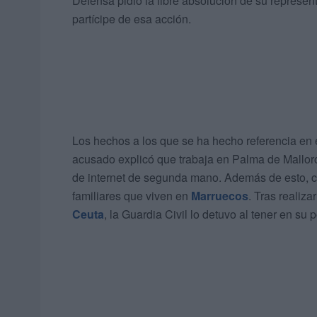
Defensa pidió la libre absolución de su represent
partícipe de esa acción.
Los hechos a los que se ha hecho referencia en es
acusado explicó que trabaja en Palma de Mallor
de internet de segunda mano. Además de esto, 
familiares que viven en
Marruecos
. Tras reali
Ceuta
, la Guardia Civil lo detuvo al tener en 