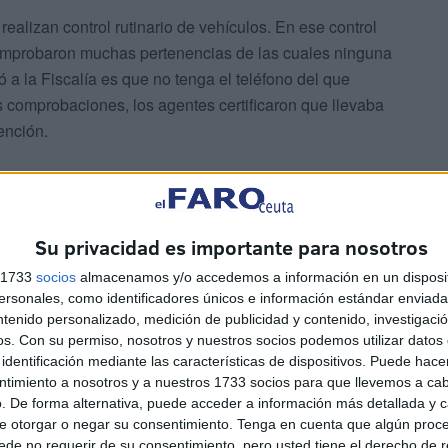
realizan control rutinario de vehículos. En ese control
comprobaron muchas pertenencias de las cuales ninguna
 a la Fiscalía es que no tenga el teléfono del que
 comprobaciones, los agentes certificaron que llevaba
ención.
Su privacidad es importante para nosotros
s 1733
socios
almacenamos y/o accedemos a información en un disposit
sonales, como identificadores únicos e información estándar enviada 
ra que sea absuelto su representado, es que muchas de
ntenido personalizado, medición de publicidad y contenido, investigaci
 mano, ninguna de ellas tienen una factura como si lo
os.
Con su permiso, nosotros y nuestros socios podemos utilizar datos 
identificación mediante las características de dispositivos. Puede hacer
ntimiento a nosotros y a nuestros 1733 socios para que llevemos a ca
. De forma alternativa, puede acceder a información más detallada y 
e otorgar o negar su consentimiento.
Tenga en cuenta que algún proc
de no requerir de su consentimiento, pero usted tiene el derecho de r