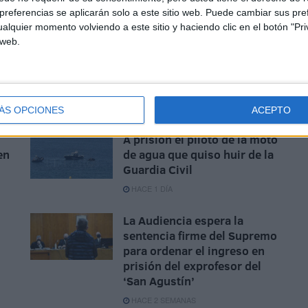
referencias se aplicarán solo a este sitio web. Puede cambiar sus pref
alquier momento volviendo a este sitio y haciendo clic en el botón "Pri
 web.
ÁS OPCIONES
ACEPTO
A prisión el piloto de la moto
en
de agua que quiso huir de la
Guardia Civil
HACE 1 DÍA
La Audiencia espera la
sentencia firme del Supremo
para ordenar el ingreso en
prisión del exprofesor del
‘San Agustín’
HACE 2 SEMANAS