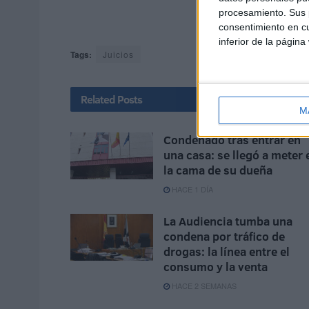
procesamiento. Sus p
consentimiento en cu
inferior de la página
Tags:
Juicios
Related
Posts
M
Condenado tras entrar en
una casa: se llegó a meter 
la cama de su dueña
HACE 1 DÍA
La Audiencia tumba una
condena por tráfico de
drogas: la línea entre el
consumo y la venta
HACE 2 SEMANAS