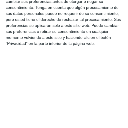
La natación se disputará en la playa Benítez, junto al
cambiar sus preferencias antes de otorgar o negar su
consentimiento.
Tenga en cuenta que algún procesamiento de
espigón y la carrera a pie por la explanada del
muelle de
sus datos personales puede no requerir de su consentimiento,
poniente
.
pero usted tiene el derecho de rechazar tal procesamiento. Sus
preferencias se aplicarán solo a este sitio web. Puede cambiar
En esta edición cambiamos el formato y se harán tan solo
sus preferencias o retirar su consentimiento en cualquier
2 segmentos: natación y carrera, que en el caso de la
momento volviendo a este sitio y haciendo clic en el botón
prueba Sprint, en la que podrán participar desde la
"Privacidad" en la parte inferior de la página web.
categoría juvenil en adelante y otorgará los títulos de
Campeón y Campeona autonómicos, se disputará sobre
una distancia de 1 km de natación y 5 de carrera a pie (2
vueltas en ambos segmentos).
En la distancia Súper Sprint se recorrerán 500 metros de
natación y 2,5 kilómetros de carrera a pie (1 vuelta a cada
segmento), pudiendo participar en esta distancia los
Infantiles, Cadetes, Individuales Open (de edad superior a
la cadete), Parejas y Relevos.
Por último, los Alevines disputarán el acuatlón en las