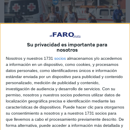
Su privacidad es importante para
nosotros
Nosotros y nuestros 1731
socios
almacenamos y/o accedemos
a información en un dispositivo, como cookies, y procesamos
datos personales, como identificadores únicos e información
Imagen de archivo
estándar enviada por un dispositivo para publicidad y contenido
personalizado, medición de publicidad y contenido,
investigación de audiencia y desarrollo de servicios.
Con su
permiso, nosotros y nuestros socios podemos utilizar datos de
localización geográfica precisa e identificación mediante las
El próximo 25 de junio se disputará el
Acuatlón Ciudad
características de dispositivos. Puede hacer clic para otorgarnos
de Ceuta
en distancias Sprint, Super Sprint y Menores.
su consentimiento a nosotros y a nuestros 1731 socios para
Dará comienzo a las 9 de la mañana en la playa
Benítez
que llevemos a cabo el procesamiento previamente descrito. De
donde estará situada la transición, la secretaría y la meta.
forma alternativa, puede acceder a información más detallada y