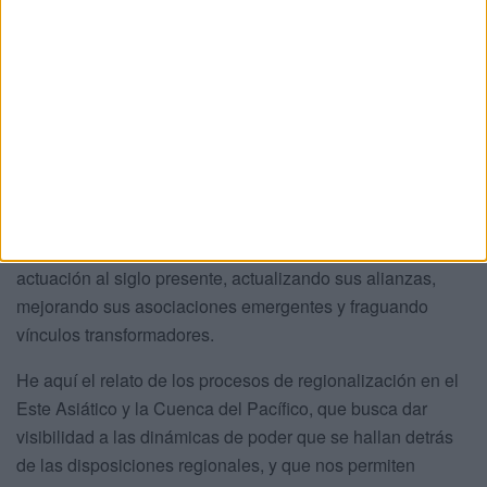
En consecuencia, la región Indo-Pacífico despunta por ser
relevante desde el punto de vista económico, paso
comercial de obligado cumplimiento y fuente fundamental
de recursos naturales, hoy por hoy, se reconoce actor
preferente en la globalización y centro de gravedad de la
Tierra.
Y como no podía ser de otra manera, Estados Unidos no
queda al margen de esta realidad, al hacer importantes
esfuerzos para implantar su liderazgo y adecuar su
actuación al siglo presente, actualizando sus alianzas,
mejorando sus asociaciones emergentes y fraguando
vínculos transformadores.
He aquí el relato de los procesos de regionalización en el
Este Asiático y la Cuenca del Pacífico, que busca dar
visibilidad a las dinámicas de poder que se hallan detrás
de las disposiciones regionales, y que nos permiten