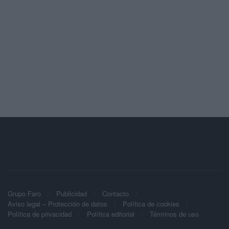
Grupo Faro
Publicidad
Contacto
Aviso legal – Protección de datos
Política de cookies
Política de privacidad
Política editorial
Términos de uso