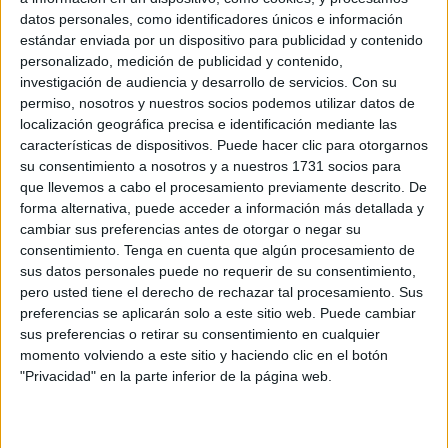
europeos e incluso en tierras africanas. Queda claro, que
datos personales, como identificadores únicos e información
con este objetivo se encarama el eje de la Eurasia, pero
estándar enviada por un dispositivo para publicidad y contenido
con el centro neurálgico en China.
personalizado, medición de publicidad y contenido,
investigación de audiencia y desarrollo de servicios.
Con su
De cara al meteórico ascenso de China que en este
permiso, nosotros y nuestros socios podemos utilizar datos de
momento se exhibe como la factoría del mundo, las
localización geográfica precisa e identificación mediante las
administraciones democráticas y de occidente,
características de dispositivos. Puede hacer clic para otorgarnos
su consentimiento a nosotros y a nuestros 1731 socios para
especialmente, no han acabado de precisar una estrategia
que llevemos a cabo el procesamiento previamente descrito. De
eficaz de sujeción. Y a la hora de la verdad nos topamos
forma alternativa, puede acceder a información más detallada y
con algunos esfuerzos con escasa coordinación y exigua
cambiar sus preferencias antes de otorgar o negar su
estabilidad. El ‘Acuerdo Transpacífico de Cooperación
consentimiento.
Tenga en cuenta que algún procesamiento de
sus datos personales puede no requerir de su consentimiento,
Económica’ (4/II/2016) es un modelo categórico en el
pero usted tiene el derecho de rechazar tal procesamiento. Sus
mapa comercial, un mega acuerdo económico regional
preferencias se aplicarán solo a este sitio web. Puede cambiar
satisfecho por once estados, sin la estampa de China y
sus preferencias o retirar su consentimiento en cualquier
bajo el paraguas de los Estados Unidos que el ex
momento volviendo a este sitio y haciendo clic en el botón
"Privacidad" en la parte inferior de la página web.
presidente Donald Trump (1946-76 años) denunció al
ocupar la presidencia.