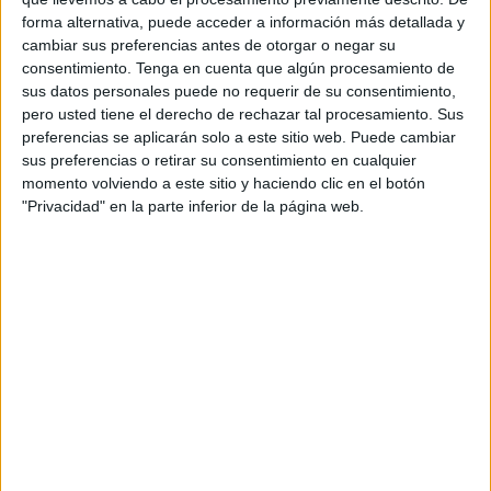
marroquí”.
forma alternativa, puede acceder a información más detallada y
cambiar sus preferencias antes de otorgar o negar su
Así lo han expresado estas personas recientemente
consentimiento.
Tenga en cuenta que algún procesamiento de
exigiendo que el concierto que está programado en la
sus datos personales puede no requerir de su consentimiento,
discoteca ‘Bling Bling’ de Tánger, el 24 de junio, no se
pero usted tiene el derecho de rechazar tal procesamiento. Sus
lleve a cabo como está previsto.
preferencias se aplicarán solo a este sitio web. Puede cambiar
sus preferencias o retirar su consentimiento en cualquier
Kaaris, rapero francés considerado como una de las
momento volviendo a este sitio y haciendo clic en el botón
"Privacidad" en la parte inferior de la página web.
estrellas más destacadas de Francia, además de una de
las mejores pagadas, goza en gran popularidad en
Marruecos.
No obstante, las letras de sus canciones han generado
malestar entre unos cuantos activistas y usuarios de las
redes sociales, que han acusado al cantante de promover
contenidos “insultantes y degradantes para la dignidad de
las mujeres marroquíes”.
Ante el malestar, fragmentos en audio y texto de las