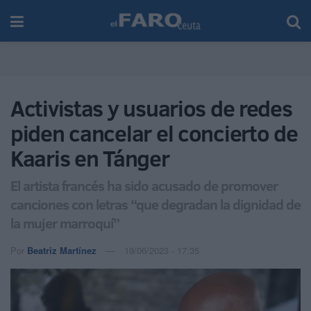
Activistas y usuarios de redes
piden cancelar el concierto de
Kaaris en Tánger
El artista francés ha sido acusado de promover
canciones con letras “que degradan la dignidad de
la mujer marroquí”
Por
Beatriz Martínez
19/06/2023 - 17:35