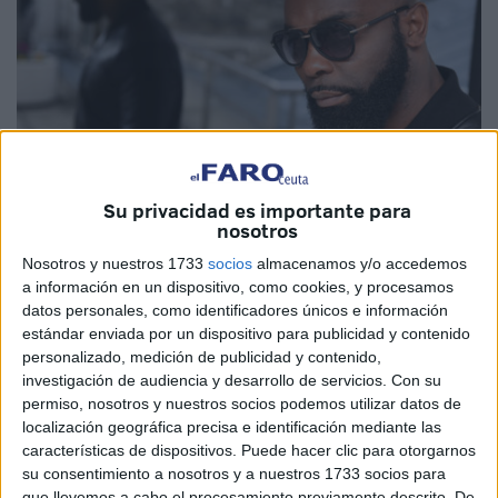
Su privacidad es importante para
nosotros
Imagen cedida
Nosotros y nuestros 1733
socios
almacenamos y/o accedemos
a información en un dispositivo, como cookies, y procesamos
datos personales, como identificadores únicos e información
estándar enviada por un dispositivo para publicidad y contenido
El famoso artista francés Kaaris podría no presentarse
personalizado, medición de publicidad y contenido,
investigación de audiencia y desarrollo de servicios.
Con su
próximamente en Tánger si la solicitud de un grupo de
permiso, nosotros y nuestros socios podemos utilizar datos de
usuarios de redes sociales y activistas es escuchada bajo
localización geográfica precisa e identificación mediante las
el argumento de que las letras de los temas del cantante
características de dispositivos. Puede hacer clic para otorgarnos
incluyendo “palabras que degradan la dignidad de la mujer
su consentimiento a nosotros y a nuestros 1733 socios para
que llevemos a cabo el procesamiento previamente descrito. De