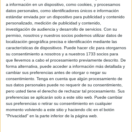
importancia de reducir, reutilizar y reciclar residuos; y
a información en un dispositivo, como cookies, y procesamos
datos personales, como identificadores únicos e información
concienciarlos de la importancia de mantener las playas
estándar enviada por un dispositivo para publicidad y contenido
limpias y contribuir, así, a que vuelvan a recibir la Bandera
personalizado, medición de publicidad y contenido,
Azul.
investigación de audiencia y desarrollo de servicios.
Con su
Las actividades, que dirigirán tres monitores de educación
permiso, nosotros y nuestros socios podemos utilizar datos de
ambiental de Obimasa, se desarrollarán los días 2, 3, 4 y 5
localización geográfica precisa e identificación mediante las
características de dispositivos. Puede hacer clic para otorgarnos
de julio en El Chorrillo y los días 9, 10, 11 y 12 en La
su consentimiento a nosotros y a nuestros 1733 socios para
Ribera entre las 10.45 y las 13.00 horas en las 3 carpas
que llevemos a cabo el procesamiento previamente descrito. De
que se montarán ex profeso en cada una de esas playas.
forma alternativa, puede acceder a información más detallada y
Para participar en las actividades de reciclaje, donde los
cambiar sus preferencias antes de otorgar o negar su
consentimiento.
Tenga en cuenta que algún procesamiento de
niños aprenderán a aprovechar el cartón, las botellas de
sus datos personales puede no requerir de su consentimiento,
plástico y el papel de periódico, entre otras cosas, para
pero usted tiene el derecho de rechazar tal procesamiento. Sus
realizar nuevos objetos útiles, habrán de pasar antes por
preferencias se aplicarán solo a este sitio web. Puede cambiar
El rincón del reciclaje y superar la prueba de utilización de
sus preferencias o retirar su consentimiento en cualquier
momento volviendo a este sitio y haciendo clic en el botón
los contenedores verde, azul y amarillo, en lo que les
"Privacidad" en la parte inferior de la página web.
ayudarán los monitores.
Después de eso, será el momento de hacer un abanico