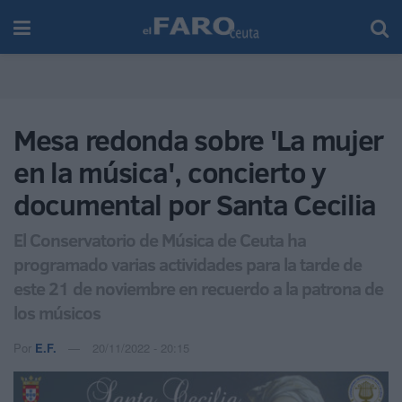
Mesa redonda sobre 'La mujer
en la música', concierto y
documental por Santa Cecilia
El Conservatorio de Música de Ceuta ha
programado varias actividades para la tarde de
este 21 de noviembre en recuerdo a la patrona de
los músicos
Por
E.F.
20/11/2022 - 20:15