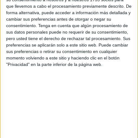
la música que se realiza en la inmensa mayoría de
que llevemos a cabo el procesamiento previamente descrito. De
escuelas y conservatorios de música del mundo y que, en
forma alternativa, puede acceder a información más detallada y
cambiar sus preferencias antes de otorgar o negar su
la ciudad autónoma, comenzará a las 16.00 horas con la
consentimiento.
Tenga en cuenta que algún procesamiento de
realización de varias actividades.
sus datos personales puede no requerir de su consentimiento,
pero usted tiene el derecho de rechazar tal procesamiento. Sus
Según se ha informado desde la dirección del centro, a
preferencias se aplicarán solo a este sitio web. Puede cambiar
cargo de Javier Bernal, a esa hora se proyectará un
sus preferencias o retirar su consentimiento en cualquier
documental musical especialmente elegido para continuar
momento volviendo a este sitio y haciendo clic en el botón
"Privacidad" en la parte inferior de la página web.
con la labor de sensibilización musical de los alumnos.
Luego, a las 17.00 horas, hay programada una mesa
redonda donde se hablará sobre el tema 'La
mujer
en la
música'.