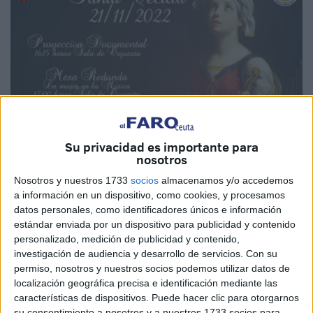
Su privacidad es importante para
nosotros
Nosotros y nuestros 1733
socios
almacenamos y/o accedemos
a información en un dispositivo, como cookies, y procesamos
Imagen de archivo
datos personales, como identificadores únicos e información
estándar enviada por un dispositivo para publicidad y contenido
personalizado, medición de publicidad y contenido,
investigación de audiencia y desarrollo de servicios.
Con su
Alumnos y profesores del Conservatorio de
Música
de
permiso, nosotros y nuestros socios podemos utilizar datos de
localización geográfica precisa e identificación mediante las
Ceuta celebrarán, como es tradición, Santa Cecilia cuya
características de dispositivos. Puede hacer clic para otorgarnos
fecha es el 22 de noviembre. Un recuerdo a la patrona de
su consentimiento a nosotros y a nuestros 1733 socios para