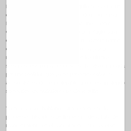
Nuestra costa debería ser el orgullo de Ceuta, un
espacio de libertad, salud y conexión con el mar.
Durante años, la ruta a nado que une Fuente
Caballos con El Sarchal ha sido un refugio para
cientos de deportistas ceutíes, un trayecto donde
el esfuerzo físico se premiaba con la paz de
nuestras aguas. Sin embargo, en las últimas
semanas, esa rutina deportiva se ha visto truncada
por una realidad que ya no podemos callar: el
acoso sistemático e intolerable al que están siendo
sometidos los nadadores desde la orilla.
Ya no estamos hablando simplemente de los
problemas históricos de limpieza o de la falta de
mantenimiento en el saneamiento, que ya eran