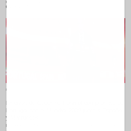
mantenida este jueves…
06/08/2026
NOTICIAS
SOCIEDAD
La crisis de Ceuta no frena el compromiso de
Portugal con el Mundial 2030 junto a España
y Marruecos
El Gobierno de Portugal ha ratificado de manera oficial su firme