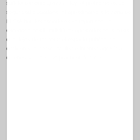
suficientemente graves. Hoy, el problema es de
seguridad ciudadana. Al aproximarse a la zona de
El Salchar, los nadadores se topan con un
escenario hostil: individuos apostados en la costa
que, lejos de respetar el espacio público, se
dedican a increpar, insultar e intentar agredir a
quienes solo buscan practicar deporte.