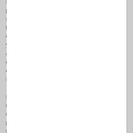
se ha adueñado de un tramo de nuestro litoral
para convertirlo en un territorio sin ley. Estos
sujetos, desde la seguridad que les da la orilla,
lanzan amenazas y despliegan actitudes violentas
contra personas que están en el agua, indefensas
y en plena actividad física. No se trata de hechos
aislados, sino de una conducta repetida que ha
generado un clima de miedo y tensión. ¿Desde
cuándo un ceutí no puede nadar en sus aguas sin
sentir que su integridad física corre peligro?
Esta situación está provocando que muchos
nadadores, hartos de esta inseguridad, estén
dejando de realizar su ruta habitual. Estamos
perdiendo el uso de nuestras playas por culpa de
unos pocos que, con total impunidad, se dedican a