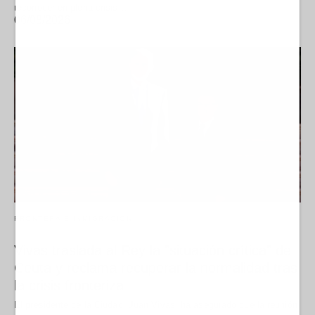
reconocer en plena crisis…
06/08/2026
FRONTERA E INMIGRACIÓN
Vivas traslada al Rey la "situación crítica" de
Ceuta y reclama recuperar la normalidad tras
la crisis fronteriza
El presidente de la Ciudad, Juan Vivas, ha asegurado que la reunión