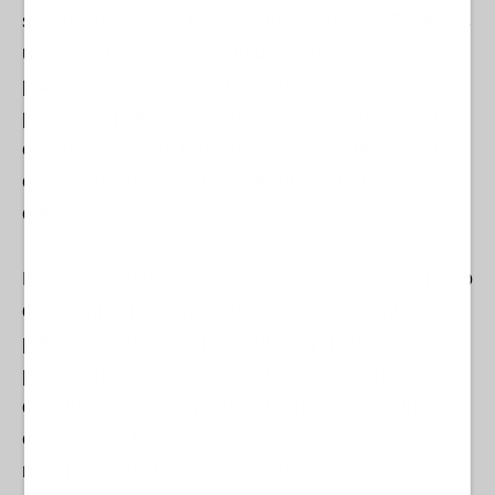
socialmente por la falta de orden público. Exigimos
una respuesta clara y contundente. No queremos
parches, queremos medidas reales: mayor
presencia policial, vigilancia efectiva en los puntos
calientes y, sobre todo, que se identifique y actúe
contra quienes están sembrando el terror en la
orilla.
Nadar no puede ser, bajo ningún concepto, un acto
de valentía. Nuestra costa es un bien común, un
patrimonio de todos los ceutíes, y no vamos a
permitir que nadie nos arrebate el derecho a
disfrutarla con tranquilidad. Es hora de recuperar
el Sarchal y Fuente Caballos, de devolverle a
nuestros nadadores la seguridad que les