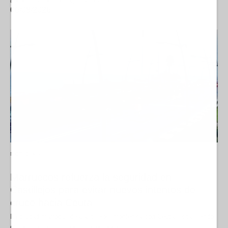
determinación de seguir adelante…
06/08/2026
NOTICIAS
Marruecos refuerza la seguridad en
Castillejos para evitar nuevos intentos de
cruce hacia Ceuta
La ciudad marroquí de Castillejos, fronteriza con Ceuta, está siendo
escenario de un importante refuerzo…