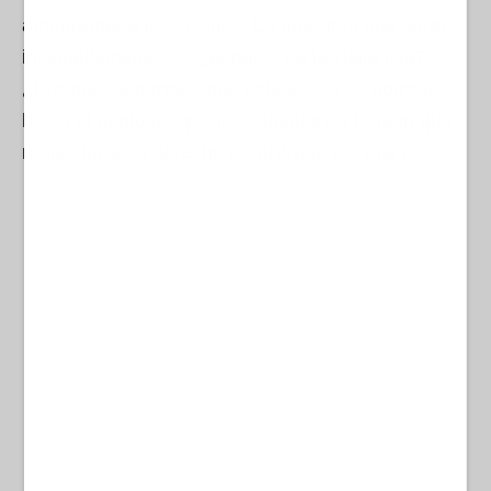
amedrentar a los vecinos. La pregunta que surge
inevitablemente es: ¿dónde está la vigilancia?
¿Por qué se permite que este acoso se normalice
hasta el punto de que los ciudadanos tengan que
renunciar a su derecho de disfrutar del mar?