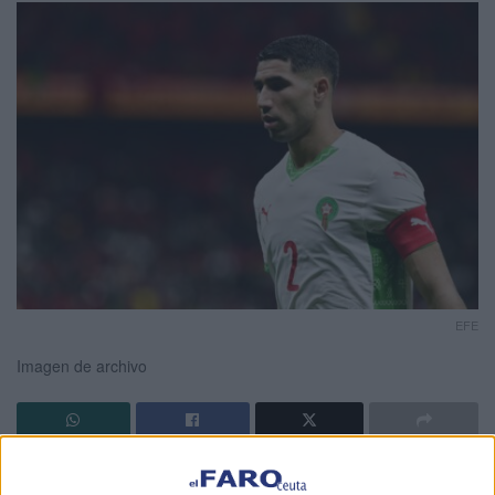
EFE
Imagen de archivo
La
Confederación Africana de Fútbol (CAF)
ha impuesto