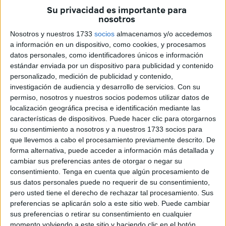
dos partidos de suspensión
a
Achraf Hakimi
, lateral
Su privacidad es importante para
derecho de la selección marroquí, tras los incidentes
nosotros
ocurridos en la polémica final de la
Copa África de
Nosotros y nuestros 1733
socios
almacenamos y/o accedemos
Naciones (CAN)
disputada el pasado 18 de enero en
a información en un dispositivo, como cookies, y procesamos
Rabat.
datos personales, como identificadores únicos e información
estándar enviada por un dispositivo para publicidad y contenido
La medida contra Hakimi se tomó por “conducta
personalizado, medición de publicidad y contenido,
investigación de audiencia y desarrollo de servicios.
Con su
antideportiva”, y también afectó al delantero
Ismael
permiso, nosotros y nuestros socios podemos utilizar datos de
Saibari
, sancionado con tres partidos y una multa de
localización geográfica precisa e identificación mediante las
100.000 dólares
.
características de dispositivos. Puede hacer clic para otorgarnos
su consentimiento a nosotros y a nuestros 1733 socios para
En Marruecos, tanto medios como aficionados han
que llevemos a cabo el procesamiento previamente descrito. De
reaccionado con críticas duras a la CAF, considerándola
forma alternativa, puede acceder a información más detallada y
cambiar sus preferencias antes de otorgar o negar su
“desproporcionada” e “injusta”.
consentimiento.
Tenga en cuenta que algún procesamiento de
sus datos personales puede no requerir de su consentimiento,
La
Federación Real Marroquí de Fútbol (FRMF)
estudia
pero usted tiene el derecho de rechazar tal procesamiento. Sus
recurrir la decisión y asegura que la sanción castiga
preferencias se aplicarán solo a este sitio web. Puede cambiar
excesivamente al equipo anfitrión. “Es un veredicto que
sus preferencias o retirar su consentimiento en cualquier
parece desproporcionado e injusto para el equipo
momento volviendo a este sitio y haciendo clic en el botón