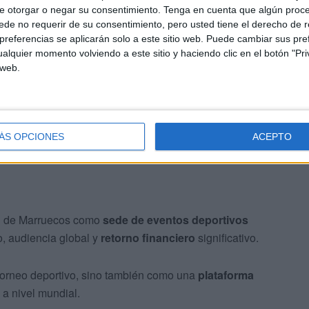
e otorgar o negar su consentimiento.
Tenga en cuenta que algún proc
AN también marca un
récord financiero para la CAF
,
de no requerir de su consentimiento, pero usted tiene el derecho de r
referencias se aplicarán solo a este sitio web. Puede cambiar sus pref
fricano.
alquier momento volviendo a este sitio y haciendo clic en el botón "Pri
 web.
por ciento respecto a ediciones anteriores, demostrando
cionados se traduce directamente en
beneficios
ÁS OPCIONES
ACEPTO
al de Marruecos como
sede de eventos deportivos
, audiencia global y
retorno financiero
significativo.
torneo deportivo, sino también como una
plataforma
 a nivel mundial.