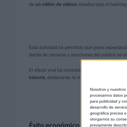
de
un millón de videos
creados bajo el hashta
Esta actividad ha permitido que goles espectac
detrás de cámaras y reacciones del público se d
El efecto viral ha consolidado a la CAN Marru
historia
, destacando la importancia de las estra
Nosotros y nuestro
procesamos datos per
para publicidad y co
desarrollo de servici
geográfica precisa e 
otorgarnos su conse
Éxito económico histórico
previamente descrito