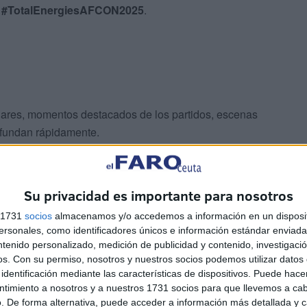
g
#TotalEnergiesAFCON2025
.
ulares, momentos destacados de los partidos, escenas
ifundan rápidamente.
ecos 2025 como
el torneo africano más visible en la
tegias digitales para conectar con audiencias globales.
Su privacidad es importante para nosotros
s 1731
socios
almacenamos y/o accedemos a información en un disposit
sonales, como identificadores únicos e información estándar enviada 
ntenido personalizado, medición de publicidad y contenido, investigaci
os.
Con su permiso, nosotros y nuestros socios podemos utilizar datos 
identificación mediante las características de dispositivos. Puede hacer
ntimiento a nosotros y a nuestros 1731 socios para que llevemos a ca
. De forma alternativa, puede acceder a información más detallada y 