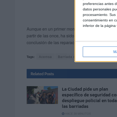
preferencias antes d
datos personales pue
procesamiento. Sus p
consentimiento en cu
inferior de la página
Aunque en un primer momento Acemsa y la Ciuda
partir de las once, ha sido a las dos de la tard
conclusión de las reparaciones y el regreso del s
M
Tags:
Acemsa
Barriada de Hadú o San José
Go
Related
Posts
La Ciudad pide un plan
específico de seguridad co
despliegue policial en tod
las barriadas
HACE 39 MINUTOS