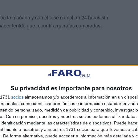
ba la mañana y con ello se cumplían 24 horas sin
aber tenido que recurrir a garrafas compradas.
que la demora en la restitución del flujo de líquido
a en la antigua tubería principal de abastecimiento que
Su privacidad es importante para nosotros
cción a El Morro, en Ceuta.
s 1731
socios
almacenamos y/o accedemos a información en un disposit
sonales, como identificadores únicos e información estándar enviada 
ntenido personalizado, medición de publicidad y contenido, investigaci
 que inició una jornada nefasta para los vecinos de
os.
Con su permiso, nosotros y nuestros socios podemos utilizar datos 
identificación mediante las características de dispositivos. Puede hacer
ntimiento a nosotros y a nuestros 1731 socios para que llevemos a ca
. De forma alternativa, puede acceder a información más detallada y 