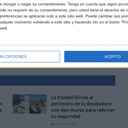
e otorgar o negar su consentimiento.
Tenga en cuenta que algún proc
de no requerir de su consentimiento, pero usted tiene el derecho de r
referencias se aplicarán solo a este sitio web. Puede cambiar sus pref
alquier momento volviendo a este sitio y haciendo clic en el botón "Pri
 web.
d apuntaron que el suministro podría recuperarse a
e cuando empresa y Gobierno local han confirmado la
uministro.
ÁS OPCIONES
ACEPTO
bierno de Ceuta
La Ciudad blinda el
n
perímetro de la desaladora
as
con dos muros para reforzar
su seguridad
HACE 3 HORAS