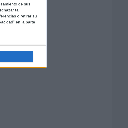
esamiento de sus
echazar tal
erencias o retirar su
vacidad" en la parte