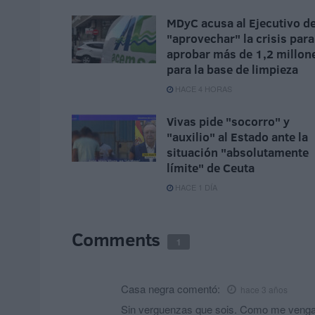
MDyC acusa al Ejecutivo d
"aprovechar" la crisis para
aprobar más de 1,2 millon
para la base de limpieza
HACE 4 HORAS
Vivas pide "socorro" y
"auxilio" al Estado ante la
situación "absolutamente
límite" de Ceuta
HACE 1 DÍA
Comments
1
Casa negra
comentó:
hace 3 años
Sin verguenzas que sois. Como me venga 