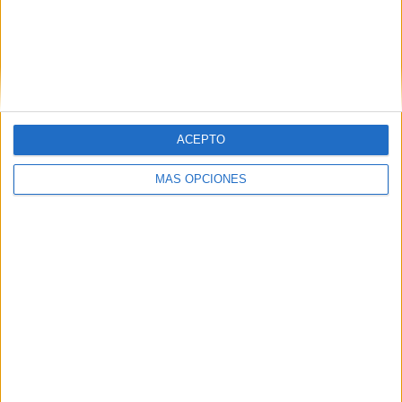
normalidad"
HACE 1 HORA
La playa del Trampolín se llena de
refugios para pasar la noche
HACE 2 HORAS
ACEPTO
MÁS OPCIONES