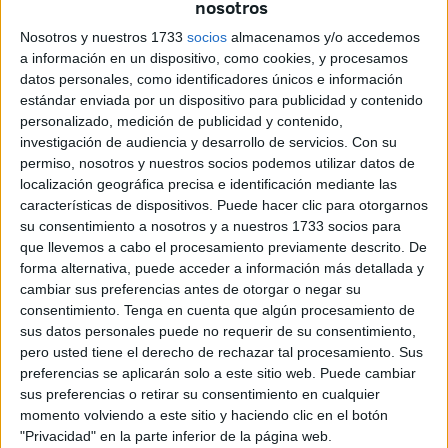
nosotros
Nosotros y nuestros 1733
socios
almacenamos y/o accedemos
a información en un dispositivo, como cookies, y procesamos
datos personales, como identificadores únicos e información
estándar enviada por un dispositivo para publicidad y contenido
personalizado, medición de publicidad y contenido,
investigación de audiencia y desarrollo de servicios.
Con su
En la noche del viernes al sábado se produjo un accidente
permiso, nosotros y nuestros socios podemos utilizar datos de
de tráfico cerca de la zona del Puente del Cristo, justo en
localización geográfica precisa e identificación mediante las
la rotonda que dirige el tráfico hacia al puerto o hacia la
características de dispositivos. Puede hacer clic para otorgarnos
frontera.
su consentimiento a nosotros y a nuestros 1733 socios para
que llevemos a cabo el procesamiento previamente descrito. De
Policía Local, ambulancias y Bomberos tuvieron que
forma alternativa, puede acceder a información más detallada y
cambiar sus preferencias antes de otorgar o negar su
intervenir en este siniestro en el que, al menos, hubo un
consentimiento.
Tenga en cuenta que algún procesamiento de
traslado al Hospital. Las fotos han sido cedidas por uno de
sus datos personales puede no requerir de su consentimiento,
nuestros lectores de El Faro Digital, ‘T-BmK’.
pero usted tiene el derecho de rechazar tal procesamiento. Sus
preferencias se aplicarán solo a este sitio web. Puede cambiar
sus preferencias o retirar su consentimiento en cualquier
momento volviendo a este sitio y haciendo clic en el botón
Related
Posts
"Privacidad" en la parte inferior de la página web.