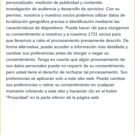
personalizado, medición de publicidad y contenido,
La convocatoria carece de financiación, ya que el
investigación de audiencia y desarrollo de servicios.
Con su
préstamo de
libros
se ejecutará a partir de los recursos
permiso, nosotros y nuestros socios podemos utilizar datos de
propios del Banco de Libros de la Ciudad Autónoma de
localización geográfica precisa e identificación mediante las
Ceuta.
características de dispositivos. Puede hacer clic para otorgarnos
su consentimiento a nosotros y a nuestros 1731 socios para
Serán beneficiarios, sin necesidad de solicitud:
que llevemos a cabo el procesamiento previamente descrito. De
forma alternativa, puede acceder a información más detallada y
El alumnado de 2º a 4º de la ESO que hubiese sido
cambiar sus preferencias antes de otorgar o negar su
consentimiento.
Tenga en cuenta que algún procesamiento de
beneficiario de este Programa de Préstamo y
sus datos personales puede no requerir de su consentimiento,
Reposición de libros de texto en Secundaria durante
pero usted tiene el derecho de rechazar tal procesamiento. Sus
el curso 2019-2020.
preferencias se aplicarán solo a este sitio web. Puede cambiar
sus preferencias o retirar su consentimiento en cualquier
El alumnado de 1º de la ESO que hubiese sido
momento volviendo a este sitio y haciendo clic en el botón
beneficiario de la convocatoria de Ayudas para
"Privacidad" en la parte inferior de la página web.
adquisición de libros de texto, material didáctico e
informático, para alumnos matriculados en centros
docentes dependientes del MEFP, en Educación
Primaria y Enseñanza Secundaria Obligatoria,