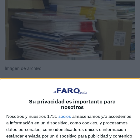
Imagen de archivo
El Boletín Oficial de la Ciudad de Ceuta (BOCCE) ha
Su privacidad es importante para
nosotros
publicado en edición extraordinaria la convocatoria del
programa de Préstamo y Reposición de Libros de Texto
Nosotros y nuestros 1731
socios
almacenamos y/o accedemos
para
Educación
Secundaria Obligatoria para el presente
a información en un dispositivo, como cookies, y procesamos
datos personales, como identificadores únicos e información
curso escolar.
estándar enviada por un dispositivo para publicidad y contenido