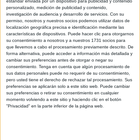
estándar enviada por un dispositivo para publicidad y contenido
de la presente Temporada 2024-2025.
personalizado, medición de publicidad y contenido,
investigación de audiencia y desarrollo de servicios.
Con su
Constará de 4 boletines, los cuales están disponibles en la
permiso, nosotros y nuestros socios podemos utilizar datos de
web oficial de la RFFCE (www.rffce.es) en el apartado de
localización geográfica precisa e identificación mediante las
Impresos, divididos en las siguientes categorías:
características de dispositivos. Puede hacer clic para otorgarnos
su consentimiento a nosotros y a nuestros 1731 socios para
Fútbol Base
que llevemos a cabo el procesamiento previamente descrito. De
forma alternativa, puede acceder a información más detallada y
Juvenil
cambiar sus preferencias antes de otorgar o negar su
consentimiento.
Tenga en cuenta que algún procesamiento de
Regional Preferente
sus datos personales puede no requerir de su consentimiento,
pero usted tiene el derecho de rechazar tal procesamiento. Sus
Tercera División Fútbol Sala Grupo 22 Ceuta
preferencias se aplicarán solo a este sitio web. Puede cambiar
sus preferencias o retirar su consentimiento en cualquier
Subvención
momento volviendo a este sitio y haciendo clic en el botón
"Privacidad" en la parte inferior de la página web.
Las cuotas de inscripción para los Boletines de Fútbol
Base y Juvenil serán subvencionadas íntegramente por la
RFFCE, la primera de ellas, a través del Convenio suscrito