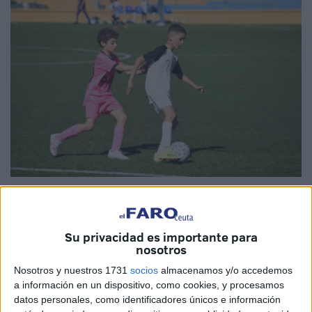
Foto: RFFCE
Su privacidad es importante para
nosotros
La
Real Federación de Fútbol de Ceuta
ha abierto en el
Nosotros y nuestros 1731
socios
almacenamos y/o accedemos
día de hoy, jueves 11 de julio, el
plazo de inscripción de
a información en un dispositivo, como cookies, y procesamos
los equipos
para participar en las competiciones oficiales
datos personales, como identificadores únicos e información