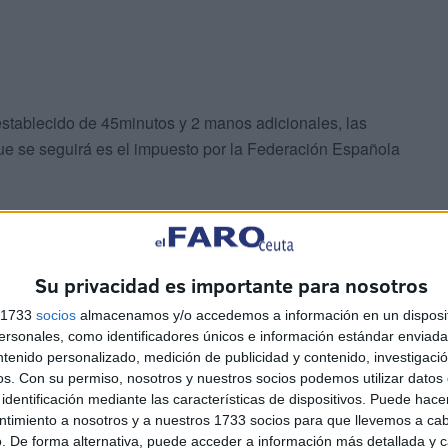
establecido de 45minutos y 2 manos adicionales, las
que se seguirá es el impuesto por la Federación Española
 deportivas, todas las mismas camisetas del club, con el
Su privacidad es importante para nosotros
s 1733
socios
almacenamos y/o accedemos a información en un disposit
sonales, como identificadores únicos e información estándar enviada 
ntenido personalizado, medición de publicidad y contenido, investigaci
os.
Con su permiso, nosotros y nuestros socios podemos utilizar datos 
identificación mediante las características de dispositivos. Puede hacer
mpate entre varios equipos se resolverá, con el
ntimiento a nosotros y a nuestros 1733 socios para que llevemos a ca
 y si persiste, se contará el cómputo general de todas las
. De forma alternativa, puede acceder a información más detallada y 