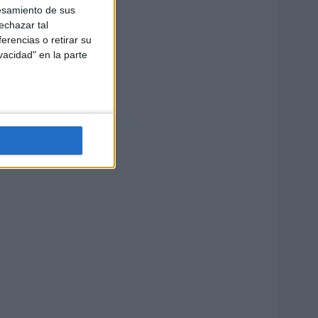
esamiento de sus
echazar tal
erencias o retirar su
vacidad" en la parte