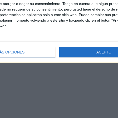
e otorgar o negar su consentimiento.
Tenga en cuenta que algún proc
de no requerir de su consentimiento, pero usted tiene el derecho de r
referencias se aplicarán solo a este sitio web. Puede cambiar sus pref
alquier momento volviendo a este sitio y haciendo clic en el botón "Pri
 web.
mientos y en este caso de la Ciudad Autónoma a través
s, y Sanidad Animal, solicitando a la misma que tome
ntación y demás acciones encaminadas al bienestar de
estar Animal, de lo contrario la situación puede empeorar
ÁS OPCIONES
ACEPTO