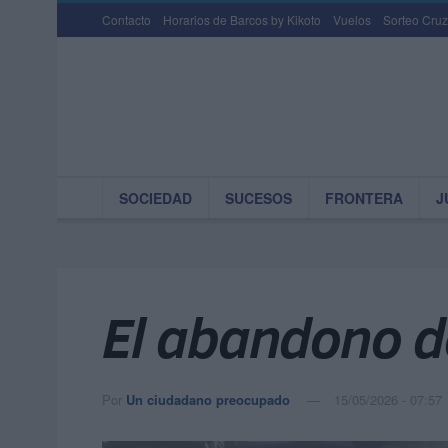
Contacto
Horarios de Barcos by Kikoto
Vuelos
Sorteo Cruz
SOCIEDAD
SUCESOS
FRONTERA
J
El abandono de
Por
Un ciudadano preocupado
15/05/2026 - 07:57